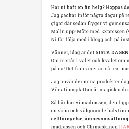
Har ni haft en fin helg? Hoppas de
Jag packar inför några dagar på re
gigar där sedan flyger vi gemen
Malin upp! Möte med Expressen (vå
Ni får följa med i blogg och på ins
Vänner, idag är det
SISTA DAGEN 
Om ni står i valet och kvalet om n
på nu! Det finns mer än så tex m
Jag använder mina produkter dagl
Vibrationsplattan är magisk och e
Så här har vi madrassen, den ligger
en skön och välgörande halvtim
cellförnyelse, ämnesomsättning
madrassen och Chimaskinen
HÄ