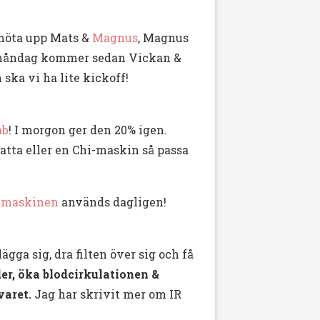
g möta upp Mats &
Magnus
, Magnus
å måndag kommer sedan Vickan &
ska vi ha lite kickoff!
ab
! I morgon ger den 20% igen.
latta eller en Chi-maskin så passa
-maskinen
används dagligen!
ägga sig, dra filten över sig och få
er, öka blodcirkulationen &
aret.
Jag har skrivit mer om IR