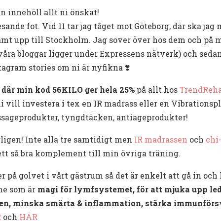
n innehöll allt ni önskat!
sande fot. Vid 11 tar jag tåget mot Göteborg, där ska ja
samt upp till Stockholm. Jag sover över hos dem och p
ra bloggar ligger under Expressens nätverk) och sedan 
tagram stories om ni är nyfikna ❣️
där min kod 56KILO ger hela 25%
på allt hos
TrendReh
i vill investera i tex en IR madrass eller en Vibrationsp
assageprodukter, tyngdtäcken, antiageprodukter!
igen! Inte alla tre samtidigt men
IR madrassen
och
chi
tt så bra komplement till min övriga träning.
 på golvet i vårt gästrum så det är enkelt att gå in och l
me som är
magi för lymfsystemet, för att mjuka upp led
en, minska smärta & inflammation, stärka immunförsv
R
och
HÄR