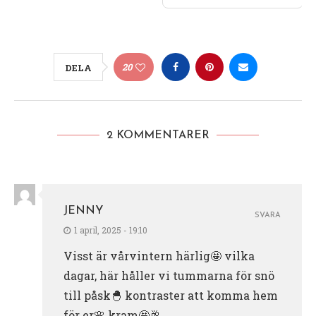
20
DELA
2 KOMMENTARER
JENNY
SVARA
1 april, 2025 - 19:10
Visst är vårvintern härlig🤩 vilka
dagar, här håller vi tummarna för snö
till påsk🐣 kontraster att komma hem
för er🌸 kram🤩🥂