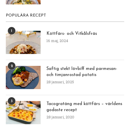
POPULÄRA RECEPT
1
Köttfärs- och Vitkålsfräs
16 maj, 2024
2
Saftig stekt lövbiff med parmesan-
och timjanrostad potatis
28 januari, 2025
3
Tacogratäng med köttfärs – världens
godaste recept
28 januari, 2020