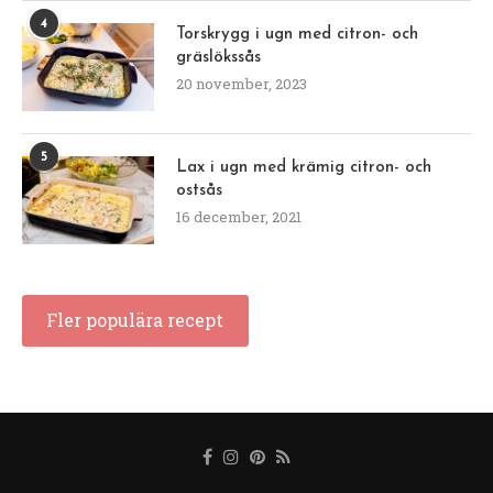
4
Torskrygg i ugn med citron- och
gräslökssås
20 november, 2023
5
Lax i ugn med krämig citron- och
ostsås
16 december, 2021
Fler populära recept