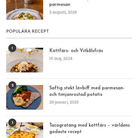
parmesan
3 augusti, 2026
POPULÄRA RECEPT
1
Köttfärs- och Vitkålsfräs
16 maj, 2024
2
Saftig stekt lövbiff med parmesan-
och timjanrostad potatis
28 januari, 2025
3
Tacogratäng med köttfärs – världens
godaste recept