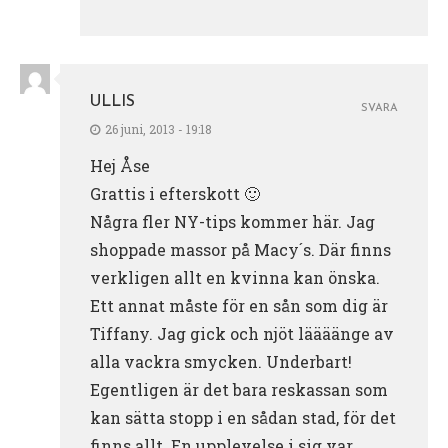
ULLIS
SVARA
26 juni, 2013 - 19:18
Hej Åse
Grattis i efterskott 🙂
Några fler NY-tips kommer här. Jag
shoppade massor på Macy´s. Där finns
verkligen allt en kvinna kan önska.
Ett annat måste för en sån som dig är
Tiffany. Jag gick och njöt läääänge av
alla vackra smycken. Underbart!
Egentligen är det bara reskassan som
kan sätta stopp i en sådan stad, för det
finns allt. En upplevelse i sig var