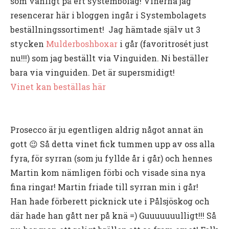
som vanligt på ert systembolag! Vinerna jag
resencerar här i bloggen ingår i Systembolagets
beställningssortiment! Jag hämtade själv ut 3
stycken
Mulderboshboxar
i går (favoritrosét just
nu!!!) som jag beställt via Vinguiden. Ni beställer
bara via vinguiden. Det är supersmidigt!
Vinet kan beställas här
Prosecco är ju egentligen aldrig något annat än
gott 😉 Så detta vinet fick tummen upp av oss alla
fyra, för syrran (som ju fyllde år i går) och hennes
Martin kom nämligen förbi och visade sina nya
fina ringar! Martin friade till syrran min i går!
Han hade förberett picknick ute i Pålsjöskog och
där hade han gått ner på knä =) Guuuuuuulligt!!! Så