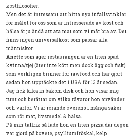
kostfilosofier.
Men det är intressant att hitta nya infallsvinklar
för målet för oss som är intresserade av kost och
hälsa är ju ändå att äta mat som vi mår bra av. Det
finns ingen universalkost som passar alla
människor.
Anette
som äger restaurangen är en liten späd
kvinna/tjej (äter inte kött men dock ägg och fisk)
som verkligen brinner för rawfood och har gjort
sedan hon upptäckte det i USA för 13 år sedan.
Jag fick kika in bakom disk och hon visar mig
runt och berättar om vilka råvaror hon använder
och varför. Vi är rörande överens i många saker
som rör mat, livsmedel & hälsa.
På min tallrik så lade hon en liten pizza där degen
var gjord på bovete, psylliumfröskal, kelp