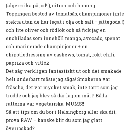
(alger=rika på jod!!), citron och honung.
Toppingen bestod av tomatsås, champinjoner (inte
stekta utan de har legat i olja och salt – jättegoda!!)
och lite oliver och rödlök och så fick jag en
enchiladas som innehöll mango, avocado, spenat
och marinerade champinjoner + en
chipotledressing av cashews, tomat, rökt chili,
paprika och vitlök.
Det såg verkligen fantastiskt ut och det smakade
helt underbart måste jag säga! Smakerna var
fräscha, det var mycket smak, inte torrt som jag
trodde och jag blev så där lagom mätt! Båda
rätterna var vegetariska. MUMS!!
Så ett tips om du bor i Helsingborg eller ska dit,
prova RAW – kanske blir du som jag glatt
överraskad?