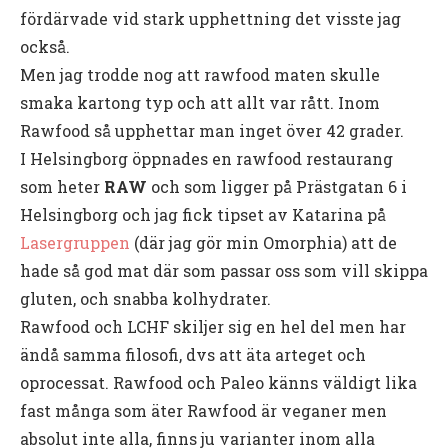
fördärvade vid stark upphettning det visste jag
också.
Men jag trodde nog att rawfood maten skulle
smaka kartong typ och att allt var rått. Inom
Rawfood så upphettar man inget över 42 grader.
I Helsingborg öppnades en rawfood restaurang
som heter
RAW
och som ligger på Prästgatan 6 i
Helsingborg och jag fick tipset av Katarina på
Lasergruppen
(där jag gör min Omorphia) att de
hade så god mat där som passar oss som vill skippa
gluten, och snabba kolhydrater.
Rawfood och LCHF skiljer sig en hel del men har
ändå samma filosofi, dvs att äta arteget och
oprocessat. Rawfood och Paleo känns väldigt lika
fast många som äter Rawfood är veganer men
absolut inte alla, finns ju varianter inom alla