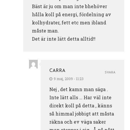
Bäst är ju om man inte bhehöver
hålla koll på energi, fördelning av
kolhydrater, fett etc men ibland
måste man.
Det är inte lätt detta alltid!!
CARRA
SVARA
9 maj, 2009 - 11:23
Nej , det kamn man säga .
Inte lätt alls … Har väl inte
direkt koll på detta , känns
så himmal jobbigt att måsta
räkna och ev väga saker
man stoppar i sig . Å på nått