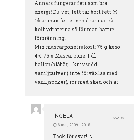
Annars fungerar fett som bra
energi! Du vet, fett tar bort fett 😉
Ökar man fettet och drar ner på
kolhydraterna så får man bättre
förbränning.
Min mascarponefrukost: 75 g keso
4%, 75 g Mascarpone, 1 dl
hallon/blåbär, 1 knivsudd
vaniljpulver ( inte förväxlas med
vaniljsocker), rör med sked och ät!
INGELA
SVARA
6 maj, 2009 - 20:18
Tack för svar! 🙂