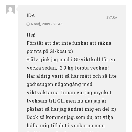
IDA
SVARA
6 maj, 2009 - 20:45
Hej!
Förstår att det inte funkar att räkna
points på GI-kost :o)
Själv gick jag med i GI-viktkoll för en
vecka sedan, -2,9 kg första veckan!
Har aldrig varit så här mätt och så lite
godissugen någongång med
viktväktarna. Innan var jag mycket
tveksam till GI…men nu när jag är
påsläst så har jag ändrat mig en del :o)
Dock så kommer jag, som du, att vilja
hålla mig till det i veckorna men