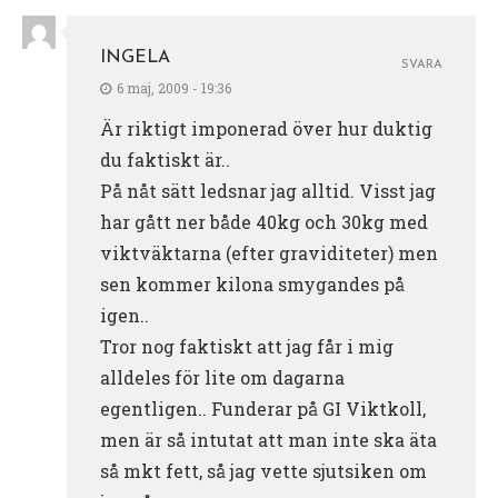
INGELA
SVARA
6 maj, 2009 - 19:36
Är riktigt imponerad över hur duktig
du faktiskt är..
På nåt sätt ledsnar jag alltid. Visst jag
har gått ner både 40kg och 30kg med
viktväktarna (efter graviditeter) men
sen kommer kilona smygandes på
igen..
Tror nog faktiskt att jag får i mig
alldeles för lite om dagarna
egentligen.. Funderar på GI Viktkoll,
men är så intutat att man inte ska äta
så mkt fett, så jag vette sjutsiken om