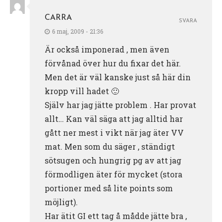
CARRA
SVARA
6 maj, 2009 - 21:36
Är också imponerad , men även
förvånad över hur du fixar det här.
Men det är väl kanske just så här din
kropp vill hadet 🙂
Själv har jag jätte problem . Har provat
allt… Kan väl säga att jag alltid har
gått ner mest i vikt när jag äter VV
mat. Men som du säger , ständigt
sötsugen och hungrig pg av att jag
förmodligen äter för mycket (stora
portioner med så lite points som
möjligt).
Har ätit GI ett tag å mådde jätte bra ,