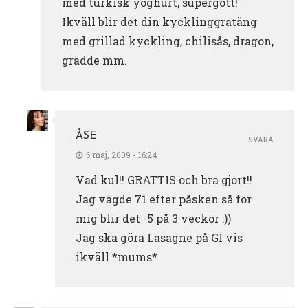
med turkisk yoghurt, supergott!
Ikväll blir det din kycklinggratäng
med grillad kyckling, chilisås, dragon,
grädde mm.
ÅSE
SVARA
6 maj, 2009 - 16:24
Vad kul!! GRATTIS och bra gjort!!
Jag vägde 71 efter påsken så för
mig blir det -5 på 3 veckor :))
Jag ska göra Lasagne på GI vis
ikväll *mums*