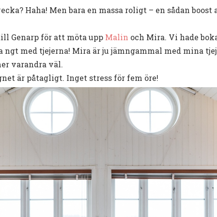
kvecka? Haha! Men bara en massa roligt – en sådan boost
 till Genarp för att möta upp
Malin
och Mira. Vi hade boka
 ngt med tjejerna! Mira är ju jämngammal med mina tjejer
er varandra väl.
net är påtagligt. Inget stress för fem öre!