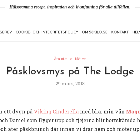
Hälsosamma recept, inspiration och livsnjutning för alla tillfällen.
SBREV
COOKIE- OCH INTEGRITETSPOLICY
OM 56KILO.SE
KONTAKT
HEL
Äta ute
Nöjen
Påsklovsmys på The Lodge
29 mars, 2018
h ett dygn på
Viking Cinderella
med bl.a. min vän
Magn
 och Daniel som flyger upp och tjejerna blir bortskämda 
och äter påskbrunch där innan vi drar hem och möter up