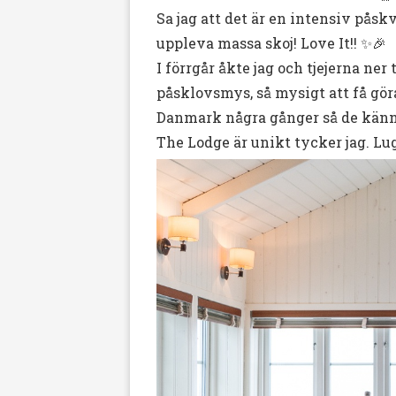
Sa jag att det är en intensiv pås
uppleva massa skoj! Love It!! ✨🎉
I förrgår åkte jag och tjejerna ner
påsklovsmys, så mysigt att få göra
Danmark några gånger så de känn
The Lodge är unikt tycker jag. Lug