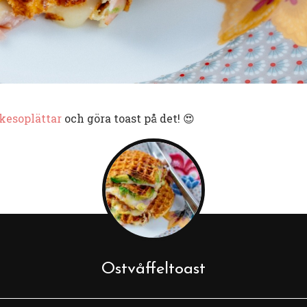
kesoplättar
och göra toast på det! 😍
Ostvåffeltoast