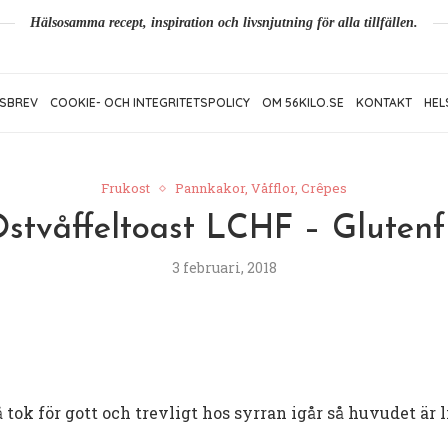
Hälsosamma recept, inspiration och livsnjutning för alla tillfällen.
SBREV
COOKIE- OCH INTEGRITETSPOLICY
OM 56KILO.SE
KONTAKT
HEL
Frukost
Pannkakor, Våfflor, Crêpes
stvåffeltoast LCHF – Glutenf
3 februari, 2018
på tok för gott och trevligt hos syrran igår så huvudet är l