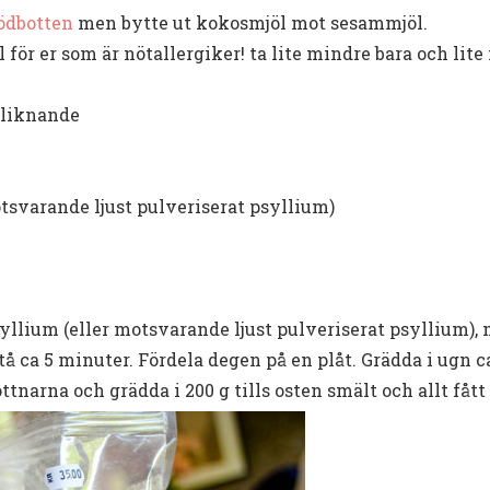
ödbotten
men bytte ut kokosmjöl mot sesammjöl.
ör er som är nötallergiker! ta lite mindre bara och lite
r liknande
tsvarande ljust pulveriserat psyllium)
syllium (eller motsvarande ljust pulveriserat psyllium
stå ca 5 minuter. Fördela degen på en plåt. Grädda i ugn ca
narna och grädda i 200 g tills osten smält och allt fått 