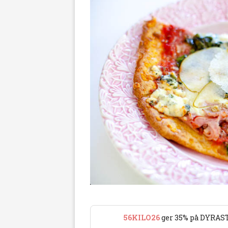
56KILO26
ger 35% på DYRAST