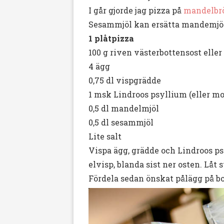
I går gjorde jag pizza på
mandelbr
Sesammjöl kan ersätta mandemjöl f
1 plåtpizza
100 g riven västerbottensost elle
4 ägg
0,75 dl vispgrädde
1 msk Lindroos psyllium (eller mo
0,5 dl mandelmjöl
0,5 dl sesammjöl
Lite salt
Vispa ägg, grädde och Lindroos p
elvisp, blanda sist ner osten. Låt 
Fördela sedan önskat pålägg på bott