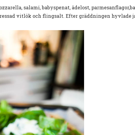
zzarella, salami, babyspenat, ädelost, parmesanflagor,bas
pressad vitlök och flingsalt. Efter gräddningen hyvlade 