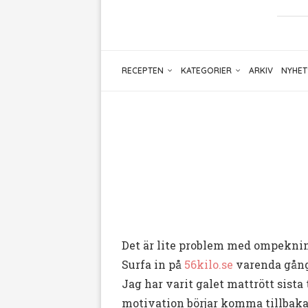
RECEPTEN
KATEGORIER
ARKIV
NYHET
Det är lite problem med ompekning
Surfa in på
56kilo.se
varenda gång n
Jag har varit galet mattrött sista
motivation börjar komma tillbaka