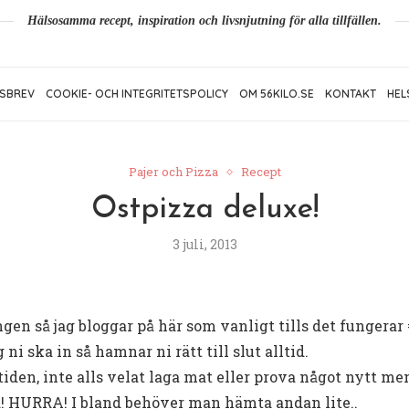
Hälsosamma recept, inspiration och livsnjutning för alla tillfällen.
SBREV
COOKIE- OCH INTEGRITETSPOLICY
OM 56KILO.SE
KONTAKT
HEL
Pajer och Pizza
Recept
Ostpizza deluxe!
3 juli, 2013
en så jag bloggar på här som vanligt tills det fungerar 
i ska in så hamnar ni rätt till slut alltid.
 tiden, inte alls velat laga mat eller prova något nytt m
! HURRA! I bland behöver man hämta andan lite..