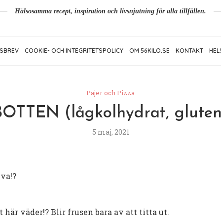
Hälsosamma recept, inspiration och livsnjutning för alla tillfällen.
SBREV
COOKIE- OCH INTEGRITETSPOLICY
OM 56KILO.SE
KONTAKT
HEL
Pajer och Pizza
TTEN (lågkolhydrat, gluten- 
5 maj, 2021
 va!?
 här väder!? Blir frusen bara av att titta ut.