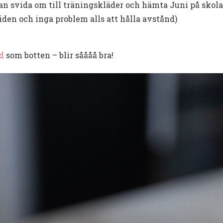
n svida om till träningskläder och hämta Juni på skola
tiden och inga problem alls att hålla avstånd)
d
som botten – blir såååå bra!