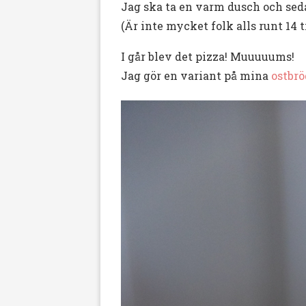
Jag ska ta en varm dusch och seda
(Är inte mycket folk alls runt 14 
I går blev det pizza! Muuuuums!
Jag gör en variant på mina
ostbrö