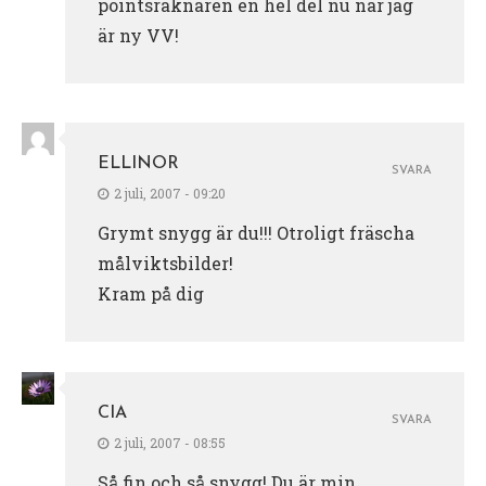
pointsräknaren en hel del nu när jag
är ny VV!
ELLINOR
SVARA
2 juli, 2007 - 09:20
Grymt snygg är du!!! Otroligt fräscha
målviktsbilder!
Kram på dig
CIA
SVARA
2 juli, 2007 - 08:55
Så fin och så snygg! Du är min