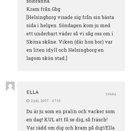
solbränna.
Kram från Gbg
[Helsingborg visade sig från sin bästa
sida i helgen. Söndagen kom ju med
ett underbart väder så vi såg oss om i
Sköna skåne. Viken (där hon bor) var
en liten idyll och Helsingborg en
lagom skön stad.]
ELLA
SVARA
2 juli, 2007 - 07:10
Du är ju som en pralin och vacker som
en dag! KUL att få se dig, så fräsch!
Var rädd om dig och kram på dig!/Ella