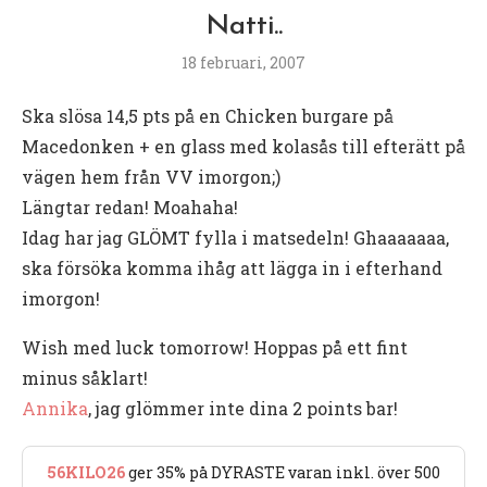
Natti..
18 februari, 2007
Ska slösa 14,5 pts på en Chicken burgare på
Macedonken + en glass med kolasås till efterätt på
vägen hem från VV imorgon;)
Längtar redan! Moahaha!
Idag har jag GLÖMT fylla i matsedeln! Ghaaaaaaa,
ska försöka komma ihåg att lägga in i efterhand
imorgon!
Wish med luck tomorrow! Hoppas på ett fint
minus såklart!
Annika
, jag glömmer inte dina 2 points bar!
56KILO26
ger 35% på DYRASTE varan inkl. över 500