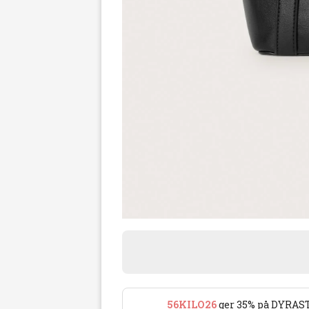
56KILO26
ger 35% på DYRAST