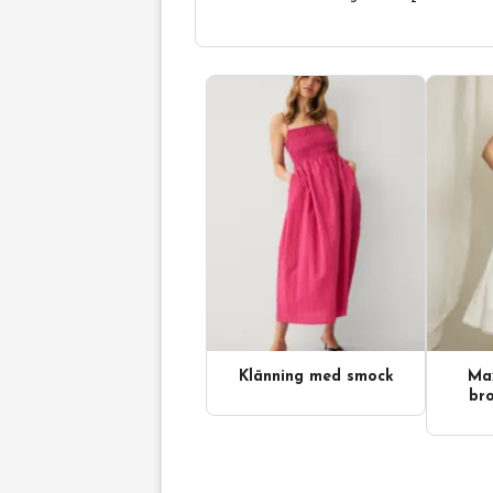
Klänning med smock
Max
bro