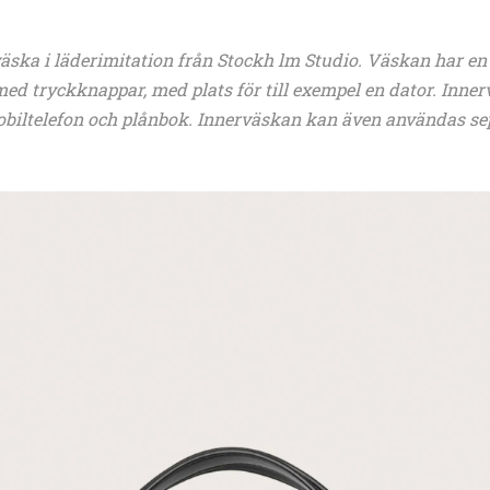
väska i läderimitation från Stockh lm Studio. Väskan har en
med tryckknappar, med plats för till exempel en dator. Inn
mobiltelefon och plånbok. Innerväskan kan även användas sep