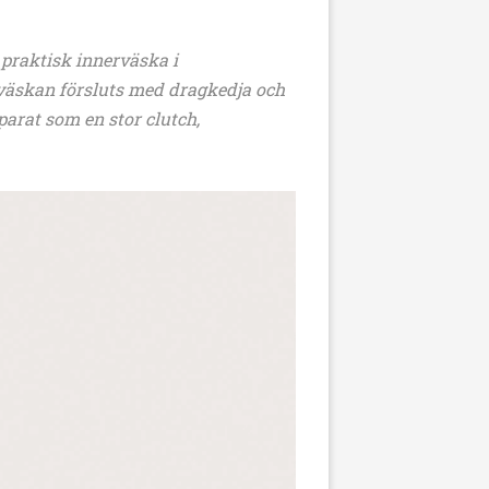
 praktisk innerväska i
erväskan försluts med dragkedja och
arat som en stor clutch,