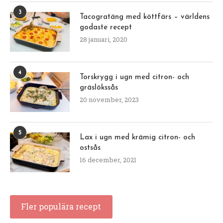
3
Tacogratäng med köttfärs – världens
godaste recept
28 januari, 2020
4
Torskrygg i ugn med citron- och
gräslökssås
20 november, 2023
5
Lax i ugn med krämig citron- och
ostsås
16 december, 2021
Fler populära recept