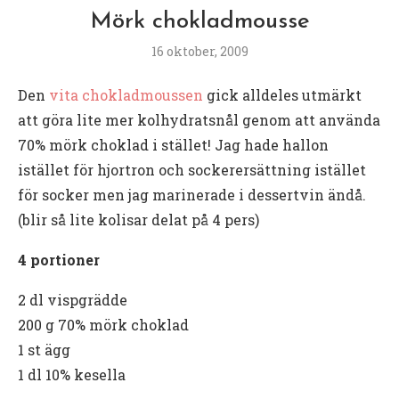
Mörk chokladmousse
16 oktober, 2009
Den
vita chokladmoussen
gick alldeles utmärkt
att göra lite mer kolhydratsnål genom att använda
70% mörk choklad i stället! Jag hade hallon
istället för hjortron och sockerersättning istället
för socker men jag marinerade i dessertvin ändå.
(blir så lite kolisar delat på 4 pers)
4 portioner
2 dl vispgrädde
200 g 70% mörk choklad
1 st ägg
1 dl 10% kesella