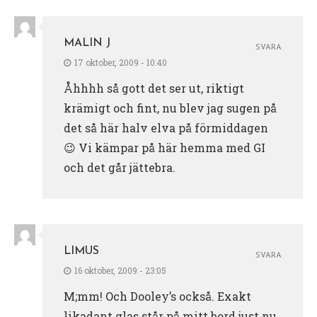
MALIN J
SVARA
17 oktober, 2009 - 10:40
Åhhhh så gott det ser ut, riktigt
krämigt och fint, nu blev jag sugen på
det så här halv elva på förmiddagen
😉 Vi kämpar på här hemma med GI
och det går jättebra.
LIMUS
SVARA
16 oktober, 2009 - 23:05
M;mm! Och Dooley’s också. Exakt
likadant glas står på mitt bord just nu.