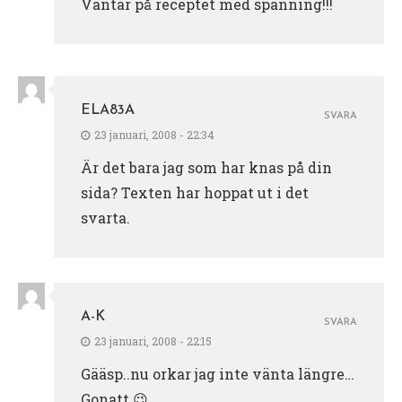
Väntar på receptet med spänning!!!
ELA83A
SVARA
23 januari, 2008 - 22:34
Är det bara jag som har knas på din
sida? Texten har hoppat ut i det
svarta.
A-K
SVARA
23 januari, 2008 - 22:15
Gääsp..nu orkar jag inte vänta längre…
Gonatt 😉