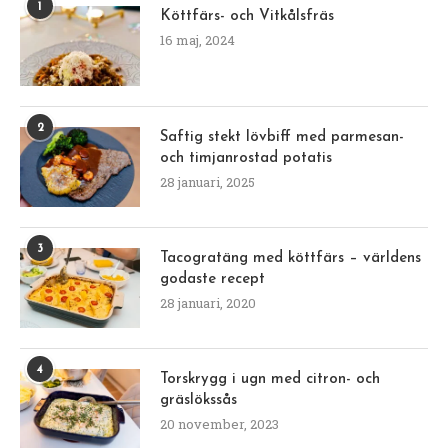
1
Köttfärs- och Vitkålsfräs
16 maj, 2024
2
Saftig stekt lövbiff med parmesan-
och timjanrostad potatis
28 januari, 2025
3
Tacogratäng med köttfärs – världens
godaste recept
28 januari, 2020
4
Torskrygg i ugn med citron- och
gräslökssås
20 november, 2023