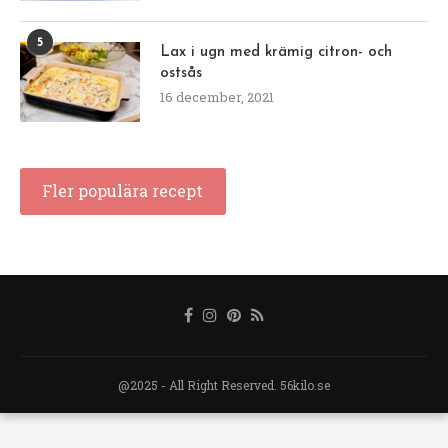
5
Lax i ugn med krämig citron- och
ostsås
16 december, 2021
Fler populära recept
@2025 - All Right Reserved. 56kilo.se