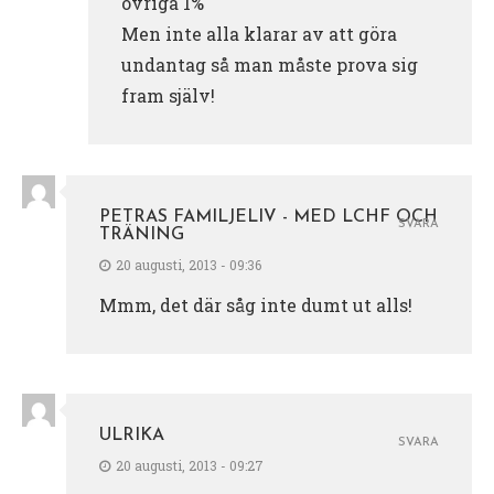
övriga 1%
Men inte alla klarar av att göra
undantag så man måste prova sig
fram själv!
PETRAS FAMILJELIV - MED LCHF OCH
SVARA
TRÄNING
20 augusti, 2013 - 09:36
Mmm, det där såg inte dumt ut alls!
ULRIKA
SVARA
20 augusti, 2013 - 09:27