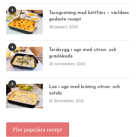
3
Tacogratäng med köttfärs – världens
godaste recept
28 januari, 2020
4
Torskrygg i ugn med citron- och
gräslökssås
20 november, 2023
5
Lax i ugn med krämig citron- och
ostsås
16 december, 2021
Fler populära recept