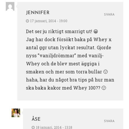
JENNIFER
SVARA
17 januari, 2014 - 19:00
Det ser ju riktigt smarrigt ut! 😀
Jag har dock försökt baka på Whey x
antal ggr utan lyckat resultat. Gjorde
nyss ”vaniljdrömmar” med vanilj-
Whey och de blev mest äggiga i
smaken och mer som torra bullar 🙁
haha, har du något bra tips på hur man
ska baka kakor med Whey 100?? 🙂
ÅSE
SVARA
18 januari, 2014 - 13:18