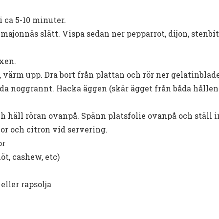
i ca 5-10 minuter.
 majonnäs slätt. Vispa sedan ner pepparrot, dijon, stenb
xen.
l, värm upp. Dra bort från plattan och rör ner gelatinblad
da noggrannt. Hacka äggen (skär ägget från båda hållen 
h häll röran ovanpå. Spänn platsfolie ovanpå och ställ i
or och citron vid servering.
or
öt, cashew, etc)
eller rapsolja