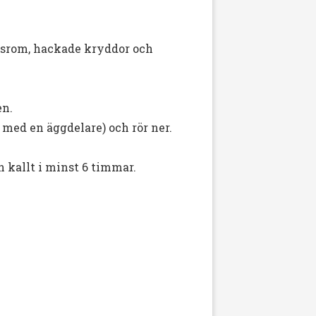
itsrom, hackade kryddor och
en.
med en äggdelare) och rör ner.
n kallt i minst 6 timmar.