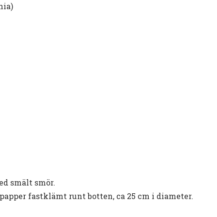
hia)
ed smält smör.
apper fastklämt runt botten, ca 25 cm i diameter.