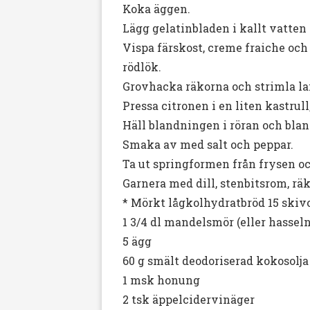
Koka äggen.
Lägg gelatinbladen i kallt vatten 
Vispa färskost, creme fraiche och
rödlök.
Grovhacka räkorna och strimla la
Pressa citronen i en liten kastrul
Häll blandningen i röran och blan
Smaka av med salt och peppar.
Ta ut springformen från frysen oc
Garnera med dill, stenbitsrom, räk
* Mörkt lågkolhydratbröd 15 skiv
1 3/4 dl mandelsmör (eller hasseln
5 ägg
60 g smält deodoriserad kokosolja 
1 msk honung
2 tsk äppelcidervinäger