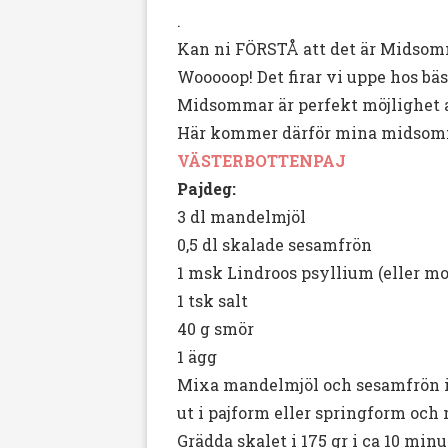
.
Kan ni FÖRSTÅ att det är Midsom
Wooooop! Det firar vi uppe hos bäs
Midsommar är perfekt möjlighet 
Här kommer därför mina midsomm
VÄSTERBOTTENPAJ
Pajdeg:
3 dl mandelmjöl
0,5 dl skalade sesamfrön
1 msk Lindroos psyllium (eller mo
1 tsk salt
40 g smör
1 ägg
Mixa mandelmjöl och sesamfrön i 
ut i pajform eller springform och 
Grädda skalet i 175 gr i ca 10 minut