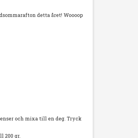
idsommarafton detta året! Woooop
nser och mixa till en deg. Tryck
ll 200 gr.