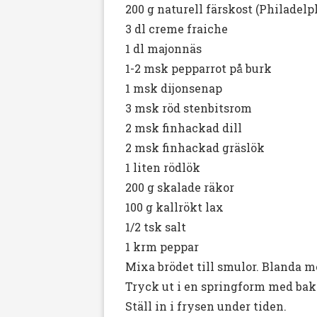
200 g naturell färskost (Philadelp
3 dl creme fraiche
1 dl majonnäs
1-2 msk pepparrot på burk
1 msk dijonsenap
3 msk röd stenbitsrom
2 msk finhackad dill
2 msk finhackad gräslök
1 liten rödlök
200 g skalade räkor
100 g kallrökt lax
1/2 tsk salt
1 krm peppar
Mixa brödet till smulor. Blanda m
Tryck ut i en springform med bakp
Ställ in i frysen under tiden.