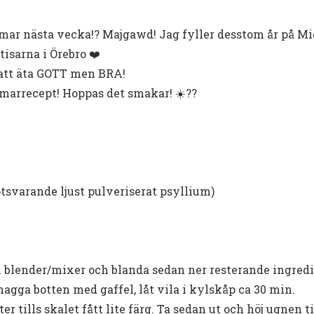
mar nästa vecka!? Majgawd! Jag fyller desstom år på M
tisarna i Örebro ❤️
att äta GOTT men BRA!
arrecept! Hoppas det smakar! ☀️??
tsvarande ljust pulveriserat psyllium)
blender/mixer och blanda sedan ner resterande ingredie
nagga botten med gaffel, låt vila i kylskåp ca 30 min.
er tills skalet fått lite färg. Ta sedan ut och höj ugnen ti