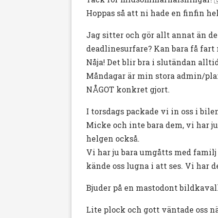
Hoppas så att ni hade en finfin h
Jag sitter och gör allt annat än d
deadlinesurfare? Kan bara få fart
Nåja! Det blir bra i slutändan allti
Måndagar är min stora admin/plane
NÅGOT konkret gjort.
I torsdags packade vi in oss i bi
Micke och inte bara dem, vi har j
helgen också.
Vi har ju bara umgåtts med famil
kände oss lugna i att ses. Vi har 
Bjuder på en mastodont bildkaval
Lite plock och gott väntade oss n