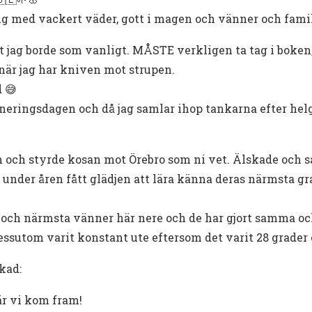
elg med vackert väder, gott i magen och vänner och familj
et jag borde som vanligt. MÅSTE verkligen ta tag i boken,
 när jag har kniven mot strupen.
d 😅
ringsdagen och då jag samlar ihop tankarna efter helge
len och styrde kosan mot Örebro som ni vet. Älskade och
u under åren fått glädjen att lära känna deras närmsta 
j och närmsta vänner här nere och de har gjort samma o
dessutom varit konstant ute eftersom det varit 28 grader 
kad:
är vi kom fram!