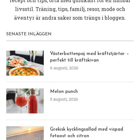
recept och tips, ofta med guldkant för en hållbar
livsstil. Träning, tips, familj, resor, mode och
äventyr är andra saker som trängs i bloggen.
SENASTE INLÄGGEN
Västerbottenpaj med kräftstjärtar –
perfekt till kräftskivan
6 augusti, 2026
Melon punch
5 augusti, 2026
Grekisk kycklingsallad med vispad
fetaost och citron