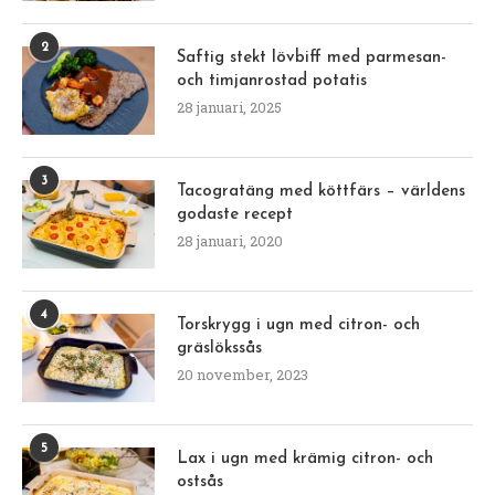
2
Saftig stekt lövbiff med parmesan-
och timjanrostad potatis
28 januari, 2025
3
Tacogratäng med köttfärs – världens
godaste recept
28 januari, 2020
4
Torskrygg i ugn med citron- och
gräslökssås
20 november, 2023
5
Lax i ugn med krämig citron- och
ostsås