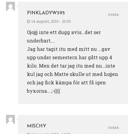
PINKLADYW595
SVARA
14 augusti, 2010 - 20:55
Ojojjj inte ett dugg avis…det ser
underbart….
Jag har tagit itu med mitt nu …gav
upp under semestern har gått upp 4
kilo. Men det tar jag itu med nu…inte
kul jag och Matte skulle ut med hojjen
och jag fick kämpa för att få igen
byxorna….;-((((
MISCHY
SVARA