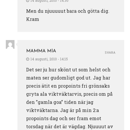
14 augusti, 2010 - 14:30
Men du njuuuuut bara och götta dig.
Kram
MAMMA MIA
SVARA
14 augusti, 2010 - 14:15
Det ser ju hur skönt ut som helst och
maten ser gudomligt god ut. Jag har
precis ätit en propoints fri grönsaks
gryta ala viktväktarvis, precis om på
den ”gamla goa” tiden när jag
viktväktarna. Jag är på min 2:a
propoints dag och ser fram emot
torsdag när det är vägdag. Njuuuut av