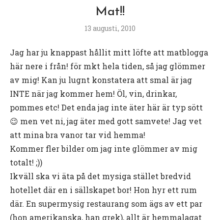
Mat!!
13 augusti, 2010
Jag har ju knappast hållit mitt löfte att matblogga
här nere i från! för mkt hela tiden, så jag glömmer
av mig! Kan ju lugnt konstatera att smal är jag
INTE när jag kommer hem! Öl, vin, drinkar,
pommes etc! Det enda jag inte äter här är typ sött
😉 men vet ni, jag äter med gott samvete! Jag vet
att mina bra vanor tar vid hemma!
Kommer fler bilder om jag inte glömmer av mig
totalt! ;))
Ikväll ska vi äta på det mysiga stället bredvid
hotellet där en i sällskapet bor! Hon hyr ett rum
där. En supermysig restaurang som ägs av ett par
(hon amerikanska, han grek), allt är hemmalagat