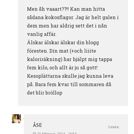
Men åh vaaart??!! Kan man hitta
sådana kokosflagor. Jag är helt galen i
dem men har aldrig sett det i nån
vanlig affär.
Älskar älskar älskar din blogg
föresten. Din mat (+och liiite
kaloriräkning) har hjälpt mig tappa
fem kilo, och allt är ju så gott!
Kesoplättarna skulle jag kunna leva
på. Bara fem kvar till sommaren då
det blir bröllop
ÅSE
SVARA
21 februari, 2014 - 16:54