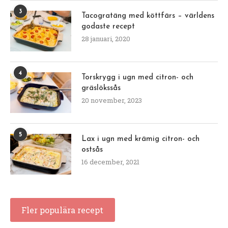
3
Tacogratäng med köttfärs – världens
godaste recept
28 januari, 2020
4
Torskrygg i ugn med citron- och
gräslökssås
20 november, 2023
5
Lax i ugn med krämig citron- och
ostsås
16 december, 2021
Fler populära recept