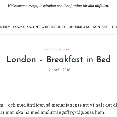
Hälsosamma recept, inspiration och livsnjutning för alla tillfällen.
SBREV
COOKIE- OCH INTEGRITETSPOLICY
OM 56KILO.SE
KONTAKT
HEL
London
Resor
London – Breakfast in Bed
12 april, 2018
m – och med äntligen så menar jag inte att vi haft det d
l när man ska ha med anslutningsflyg/tåg/buss hem.