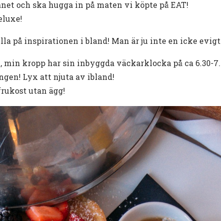
lanet och ska hugga in på maten vi köpte på EAT!
eluxe!
a på inspirationen i bland! Man är ju inte en icke evigt 
 min kropp har sin inbyggda väckarklocka på ca 6.30-7.
ngen! Lyx att njuta av ibland!
frukost utan ägg!