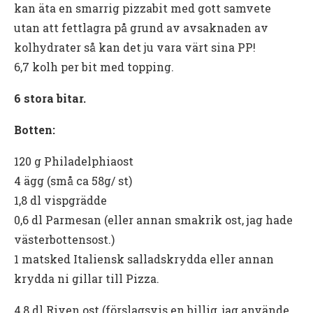
kan äta en smarrig pizzabit med gott samvete
utan att fettlagra på grund av avsaknaden av
kolhydrater så kan det ju vara värt sina PP!
6,7 kolh per bit med topping.
6 stora bitar.
Botten:
120 g Philadelphiaost
4 ägg (små ca 58g/ st)
1,8 dl vispgrädde
0,6 dl Parmesan (eller annan smakrik ost, jag hade
västerbottensost.)
1 matsked Italiensk salladskrydda eller annan
krydda ni gillar till Pizza.
4,8 dl Riven ost (förslagsvis en billig, jag använde