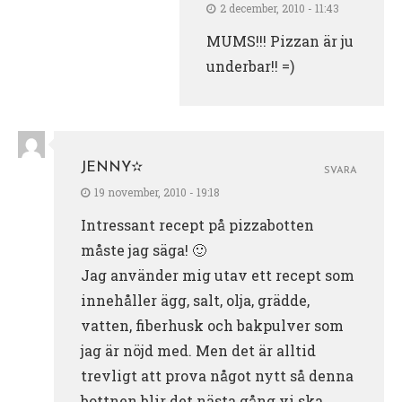
2 december, 2010 - 11:43
MUMS!!! Pizzan är ju
underbar!! =)
JENNY✫
SVARA
19 november, 2010 - 19:18
Intressant recept på pizzabotten
måste jag säga! 🙂
Jag använder mig utav ett recept som
innehåller ägg, salt, olja, grädde,
vatten, fiberhusk och bakpulver som
jag är nöjd med. Men det är alltid
trevligt att prova något nytt så denna
bottnen blir det nästa gång vi ska