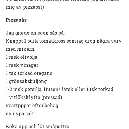
mig av pizzaost)
Pizzasås
Jag gjorde en egen sås på:
Knappt 1 burk tomatkross som jag drog några varv
med mixern.
1 msk olivolja
1 msk vinäger
1 tsk torkad oregano
1 grönsaksbuljong
1-2 msk persilja, frusen/ färsk eller 1 tsk torkad
1 vitlöksklyfta (pressad)
svartpppar efter behag
en nypa salt
Koka upp och låt småputtra.