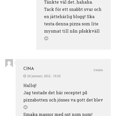
Tänkte väl det..hahaha.
Tack för ett snabbt svar och
en jättehärlig blogg! Ska
testa denna pizza som lite
mysmat till nån påskkväll
🙂
CINA
SVARA
20 januari, 2012 - 19:29
Halloj!
Jag testade det här receptet på
pizzabotten och jösses va gott det blev
🙂
Smaka massor med ost nom nom!