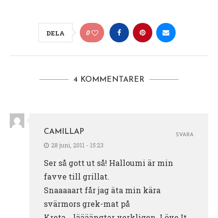
0
DELA
4 KOMMENTARER
CAMILLAP
SVARA
28 juni, 2011 - 15:23
Ser så gott ut så! Halloumi är min
favve till grillat.
Snaaaaart får jag äta min kära
svärmors grek-mat på
Kreta….läääängtar verkligen. Löve It…