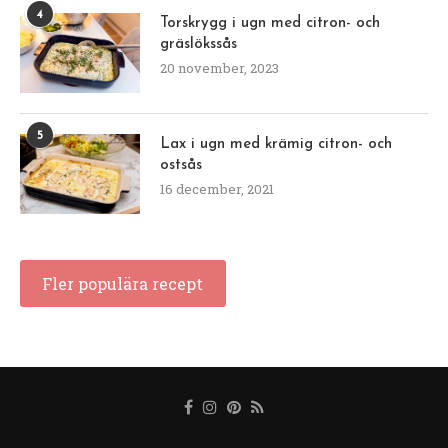
4
Torskrygg i ugn med citron- och
gräslökssås
20 november, 2023
5
Lax i ugn med krämig citron- och
ostsås
16 december, 2021
Fler populära recept