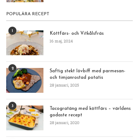
POPULÄRA RECEPT
1
Köttfärs- och Vitkålsfräs
16 maj, 2024
2
Saftig stekt lövbiff med parmesan-
och timjanrostad potatis
28 januari, 2025
3
Tacogratäng med köttfärs – världens
godaste recept
28 januari, 2020