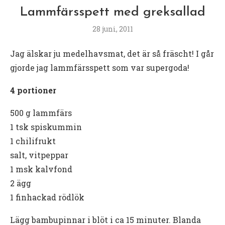
Lammfärsspett med greksallad
28 juni, 2011
Jag älskar ju medelhavsmat, det är så fräscht! I går
gjorde jag lammfärsspett som var supergoda!
4 portioner
500 g lammfärs
1 tsk spiskummin
1 chilifrukt
salt, vitpeppar
1 msk kalvfond
2 ägg
1 finhackad rödlök
Lägg bambupinnar i blöt i ca 15 minuter. Blanda