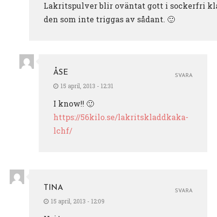
Lakritspulver blir oväntat gott i sockerfri k
den som inte triggas av sådant. 🙂
ÅSE
SVARA
15 april, 2013 - 12:31
I know!! 🙂
https://56kilo.se/lakritskladdkaka-
lchf/
TINA
SVARA
15 april, 2013 - 12:09