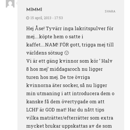
MIMMI
SVARA
15 april, 2013 - 17:53
Hej Åse! Tyvärr inga lakritspulver för
mej….köpte hem o satte i
kaffet….NAM! FÖR gott, trigga mej till
världens sötsug 🙁
Vi är ett gäng kvinnor som kör ’ Halv
8 hos mej’ middagaroch nu ligger
turen hos mej. De tre övriga
kvinnorna äter socker, så nu ligger
min utmaning i att introducera dem o
kanske få dem övertygade om att
LCHF är GOD mat! Har du nått tips
vilka maträtter/efterrätter som extra
mycket brukar uppskattas av de som