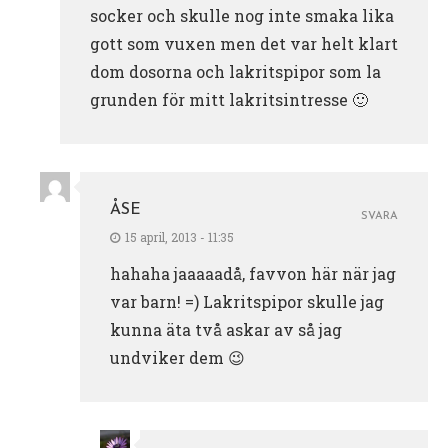
socker och skulle nog inte smaka lika
gott som vuxen men det var helt klart
dom dosorna och lakritspipor som la
grunden för mitt lakritsintresse 🙂
ÅSE
SVARA
15 april, 2013 - 11:35
hahaha jaaaaadå, favvon här när jag
var barn! =) Lakritspipor skulle jag
kunna äta två askar av så jag
undviker dem 😉