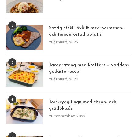
2
Saftig stekt lövbiff med parmesan-
och timjanrostad potatis
28 januari, 2025
3
Tacogratäng med köttfärs – världens
godaste recept
28 januari, 2020
4
Torskrygg i ugn med citron- och
gräslökssås
20 november, 2023
5