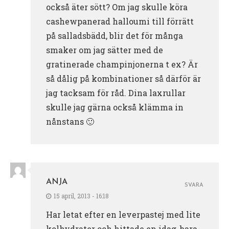
också äter sött? Om jag skulle köra
cashewpanerad halloumi till förrätt
på salladsbädd, blir det för många
smaker om jag sätter med de
gratinerade champinjonerna t ex? Är
så dålig på kombinationer så därför är
jag tacksam för råd. Dina laxrullar
skulle jag gärna också klämma in
nånstans 🙂
ANJA
SVARA
15 april, 2013 - 16:18
Har letat efter en leverpastej med lite
kolhydrater och hittade en idag, bara