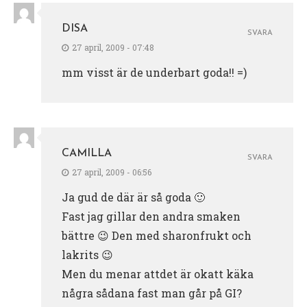
DISA
SVARA
27 april, 2009 - 07:48
mm visst är de underbart goda!! =)
CAMILLA
SVARA
27 april, 2009 - 06:56
Ja gud de där är så goda 🙂
Fast jag gillar den andra smaken
bättre 😉 Den med sharonfrukt och
lakrits 😉
Men du menar attdet är okatt käka
några sådana fast man går på GI?