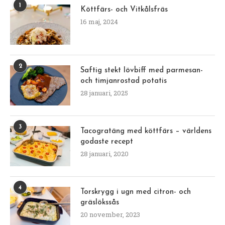
1
Köttfärs- och Vitkålsfräs
16 maj, 2024
2
Saftig stekt lövbiff med parmesan-
och timjanrostad potatis
28 januari, 2025
3
Tacogratäng med köttfärs – världens
godaste recept
28 januari, 2020
4
Torskrygg i ugn med citron- och
gräslökssås
20 november, 2023