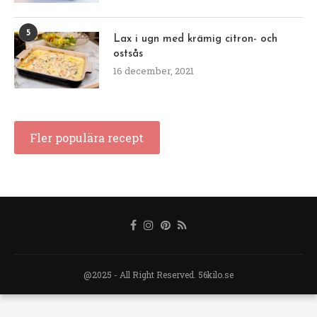
5
Lax i ugn med krämig citron- och
ostsås
16 december, 2021
Fler populära recept
@2025 - All Right Reserved. 56kilo.se