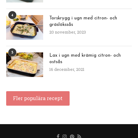
4
Torskrygg i ugn med citron- och
gräslökssås
20 november, 2023
5
Lax i ugn med krämig citron- och
ostsås
16 december, 2021
Fler populära recept