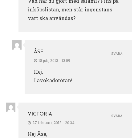
Vad har du gjort med salami? Fins på
inköpslistan, men står ingenstans
vart ska användas?
ÅSE
SVARA
18 juli, 2013 - 13:09
Hej,
I avokadoröran!
VICTORIA
SVARA
27 februari, 2013 - 20:34
Hej Åse,