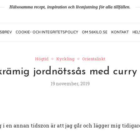
Hälsosamma recept, inspiration och livsnjutning för alla tillfällen.
SBREV
COOKIE- OCH INTEGRITETSPOLICY
OM 56KILO.SE
KONTAKT
HEL
Högtid
Kyckling
Orientaliskt
 krämig jordnötssås med curr
19 november, 2019
g i en annan tidszon är att jag går och lägger mig tidig