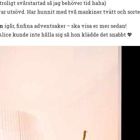
troligt svårstartad så jag behöver tid haha)
 var utsövd. Har hunnit med två maskiner tvätt och so
nn
igår, finfina adventsaker – ska visa er mer sedan!
Alice kunde inte hålla sig så hon klädde det snabbt 💖