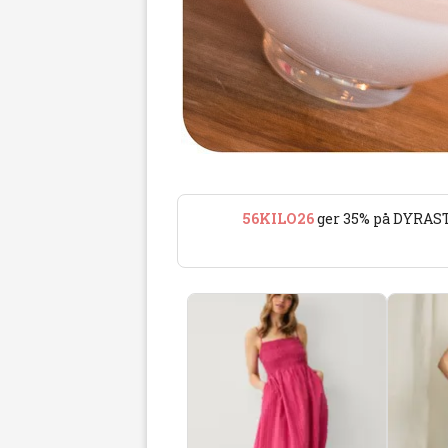
56KILO26
ger 35% på DYRAST