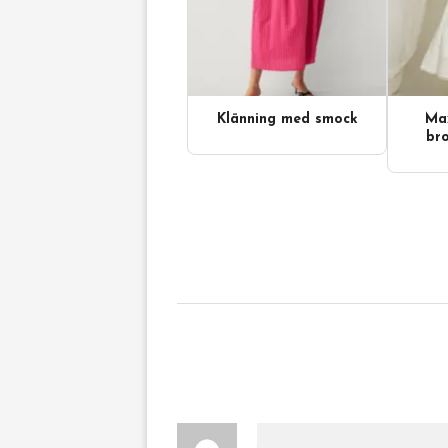
Klänning med smock
Max
bro