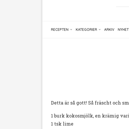
RECEPTEN
KATEGORIER
ARKIV
NYHET
Detta är så gott! Så fräscht och s
1 burk kokosmjölk, en krämig var
1 tsk lime