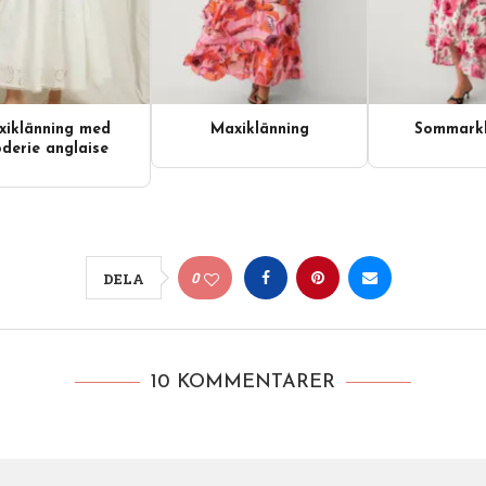
iklänning med
Maxiklänning
Sommarkl
derie anglaise
0
DELA
10 KOMMENTARER