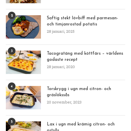
2
Saftig stekt lövbiff med parmesan-
och timjanrostad potatis
28 januari, 2025
3
Tacogratäng med köttfärs – världens
godaste recept
28 januari, 2020
4
Torskrygg i ugn med citron- och
gräslökssås
20 november, 2023
5
Lax i ugn med krämig citron- och
ostsås