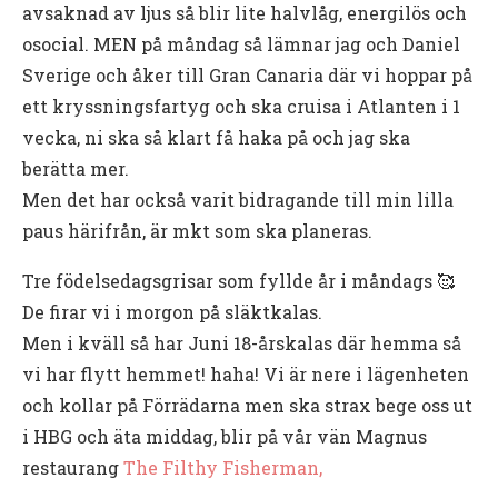
avsaknad av ljus så blir lite halvlåg, energilös och
osocial. MEN på måndag så lämnar jag och Daniel
Sverige och åker till Gran Canaria där vi hoppar på
ett kryssningsfartyg och ska cruisa i Atlanten i 1
vecka, ni ska så klart få haka på och jag ska
berätta mer.
Men det har också varit bidragande till min lilla
paus härifrån, är mkt som ska planeras.
Tre födelsedagsgrisar som fyllde år i måndags 🥰
De firar vi i morgon på släktkalas.
Men i kväll så har Juni 18-årskalas där hemma så
vi har flytt hemmet! haha! Vi är nere i lägenheten
och kollar på Förrädarna men ska strax bege oss ut
i HBG och äta middag, blir på vår vän Magnus
restaurang
The Filthy Fisherman,