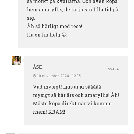
så mörkt på kvällarna. Och även köpa
hem amaryllis, de tar ju sin lilla tid på
sig.
Åh så härligt med resa!
Ha en fin helg 🤗
ÅSE
SVARA
10 november, 2024 - 12:35
Vad mysigt! Ljus är ju sååååå
mysigt så här års och amaryllis! Åh!
Måste köpa direkt när vi komme
rhem! KRAM!