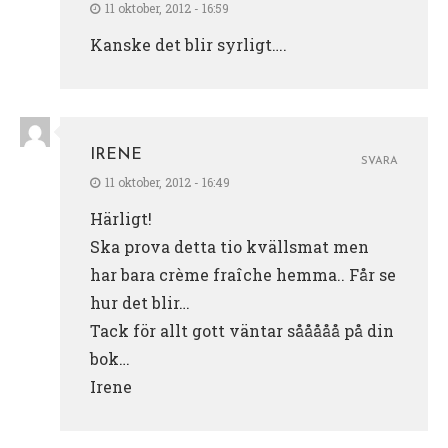
11 oktober, 2012 - 16:59
Kanske det blir syrligt….
IRENE
SVARA
11 oktober, 2012 - 16:49
Härligt!
Ska prova detta tio kvällsmat men
har bara crème fraîche hemma.. Får se
hur det blir…
Tack för allt gott väntar sååååå på din
bok…
Irene