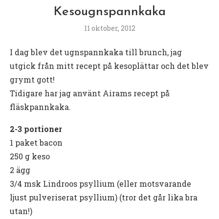
Kesougnspannkaka
11 oktober, 2012
I dag blev det ugnspannkaka till brunch, jag
utgick från mitt recept på kesoplättar och det blev
grymt gott!
Tidigare har jag använt Airams recept på
fläskpannkaka.
2-3 portioner
1 paket bacon
250 g keso
2 ägg
3/4 msk Lindroos psyllium (eller motsvarande
ljust pulveriserat psyllium) (tror det går lika bra
utan!)