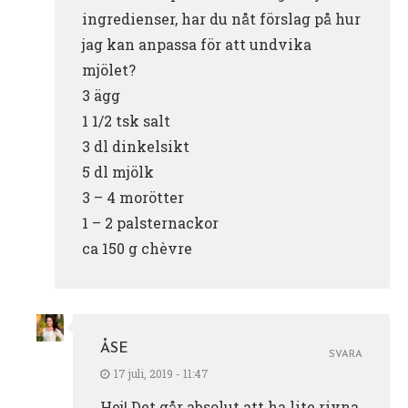
ingredienser, har du nåt förslag på hur
jag kan anpassa för att undvika
mjölet?
3 ägg
1 1/2 tsk salt
3 dl dinkelsikt
5 dl mjölk
3 – 4 morötter
1 – 2 palsternackor
ca 150 g chèvre
ÅSE
SVARA
17 juli, 2019 - 11:47
Hej! Det går absolut att ha lite rivna