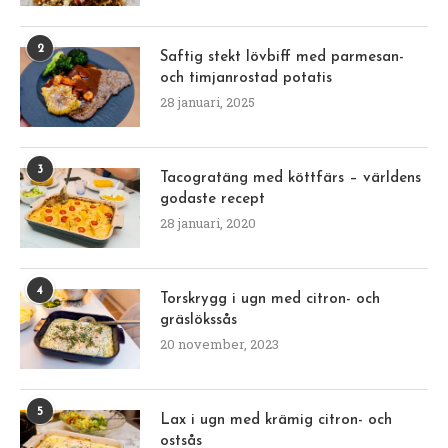
2
Saftig stekt lövbiff med parmesan-
och timjanrostad potatis
28 januari, 2025
3
Tacogratäng med köttfärs – världens
godaste recept
28 januari, 2020
4
Torskrygg i ugn med citron- och
gräslökssås
20 november, 2023
5
Lax i ugn med krämig citron- och
ostsås