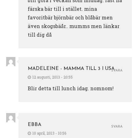
blir göra i veckan som middag. fast ha
färska bär till i stället. mina
favoritbär björnbär och blåbär men
även skogsbäår.. mumms men länkar
till dig då
MADELEINE - MAMMA TILL 3 I USA
SVARA
12 augusti, 2013 - 20:55
Blir detta till lunch idag. nomnom!
EBBA
SVARA
10 april, 2013 - 10:56