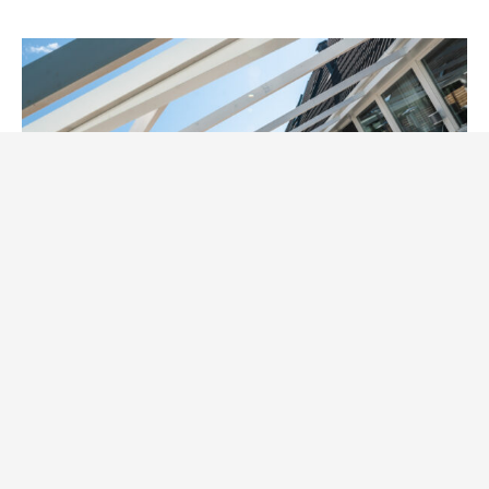
Inglasat uterum
NordicFeel
Pajer och Pizza
Tips & Produkter
Trädgård/Uteplats
Tryffelpizza på Libabröd
av
Åse
31 augusti, 2020