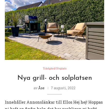
Trädgård/Uteplats
Nya grill- och solplatsen
av
Åse
7 augusti, 2022
Innehåller Annonslänkar till Ellos Hej hej! Hoppas
ni haft en finfin helg, det har verkligen vi haft!