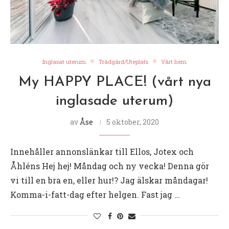
Inglasat uterum
Trädgård/Uteplats
Vårt hem
My HAPPY PLACE! (vårt nya
inglasade uterum)
av
Åse
5 oktober, 2020
Innehåller annonslänkar till Ellos, Jotex och
Åhléns Hej hej! Måndag och ny vecka! Denna gör
vi till en bra en, eller hur!? Jag älskar måndagar!
Komma-i-fatt-dag efter helgen. Fast jag …