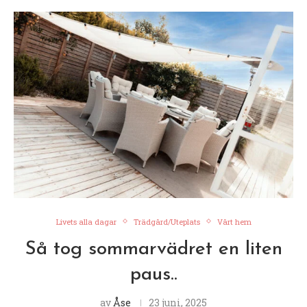
Livets alla dagar
Trädgård/Uteplats
Vårt hem
Så tog sommarvädret en liten
paus..
av
Åse
23 juni, 2025