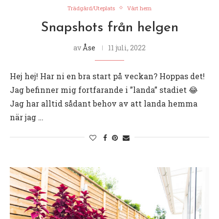
Trädgård/Uteplats
Vårt hem
Snapshots från helgen
av
Åse
11 juli, 2022
Hej hej! Har ni en bra start på veckan? Hoppas det!
Jag befinner mig fortfarande i ”landa” stadiet 😂
Jag har alltid sådant behov av att landa hemma
när jag …