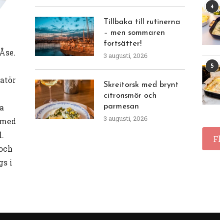
4
Tillbaka till rutinerna
– men sommaren
fortsätter!
Åse.
3 augusti, 2026
5
eatör
Skreitorsk med brynt
citronsmör och
a
parmesan
3 augusti, 2026
 med
l.
F
 och
gs i