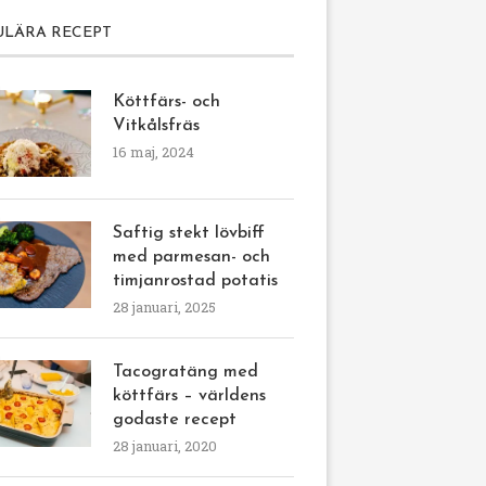
ULÄRA RECEPT
Köttfärs- och
Vitkålsfräs
16 maj, 2024
Saftig stekt lövbiff
med parmesan- och
timjanrostad potatis
28 januari, 2025
Tacogratäng med
köttfärs – världens
godaste recept
28 januari, 2020