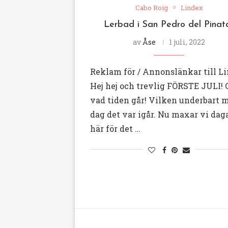
Cabo Roig
Lindex
Lerbad i San Pedro del Pinat
av
Åse
1 juli, 2022
Reklam för / Annonslänkar till L
Hej hej och trevlig FÖRSTE JULI! 
vad tiden går! Vilken underbart 
dag det var igår. Nu maxar vi dag
här för det …