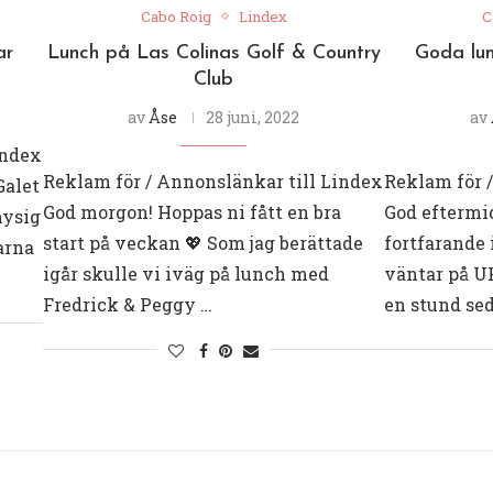
Cabo Roig
Lindex
C
ar
Lunch på Las Colinas Golf & Country
Goda lun
Club
av
Åse
28 juni, 2022
av
index
Reklam för / Annonslänkar till Lindex
Reklam för 
Galet
God morgon! Hoppas ni fått en bra
God eftermi
mysig
start på veckan 💖 Som jag berättade
fortfarande 
arna
igår skulle vi iväg på lunch med
väntar på U
Fredrick & Peggy …
en stund sed