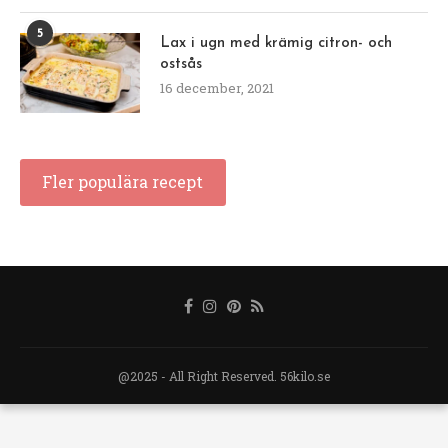
5
Lax i ugn med krämig citron- och
ostsås
16 december, 2021
Fler populära recept
@2025 - All Right Reserved. 56kilo.se