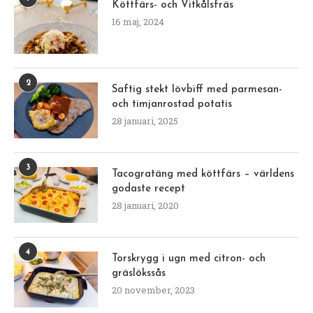
Köttfärs- och Vitkålsfräs
16 maj, 2024
2
Saftig stekt lövbiff med parmesan-
och timjanrostad potatis
28 januari, 2025
3
Tacogratäng med köttfärs – världens
godaste recept
28 januari, 2020
4
Torskrygg i ugn med citron- och
gräslökssås
20 november, 2023