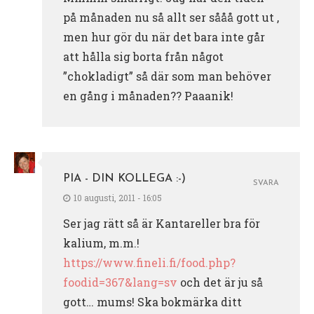
på månaden nu så allt ser sååå gott ut ,
men hur gör du när det bara inte går
att hålla sig borta från något
”chokladigt” så där som man behöver
en gång i månaden?? Paaanik!
PIA - DIN KOLLEGA :-)
SVARA
10 augusti, 2011 - 16:05
Ser jag rätt så är Kantareller bra för
kalium, m.m.!
https://www.fineli.fi/food.php?
foodid=367&lang=sv
och det är ju så
gott… mums! Ska bokmärka ditt