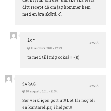
det kryllar om det. Kanske ska testa
ditt recept då om jag kommer hem
med en bra skörd. 🙂
ÅSE
SVARA
11 augusti, 2011 - 12:23
ta med till mig också!!! =)))
SARAG
SVARA
10 augusti, 2011 - 21:54
Ser verkligen gott ut!! Det får nog bli
en kantarellpaj i helgen!!