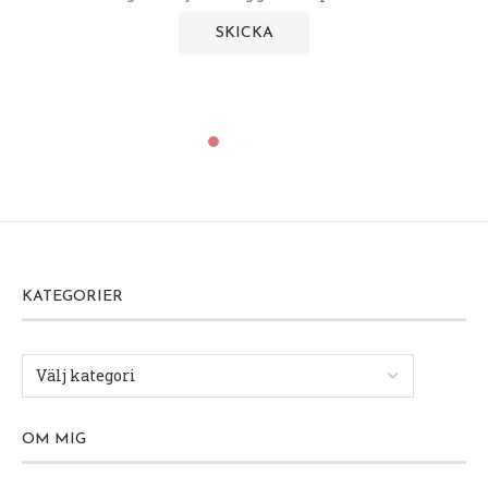
Pannkakor, Våfflor, Crêpes
Recept
Tillbehör, övrigt
Kokospannkakor / plättar
9 augusti, 2011
Nu har vi och barnen precis ätit en laddning
kokosplättar! Det var mumsigt tyckte de! Man
märker att vetemjöl triggar till att äta mer för
mina barn brukar alltid äta sig blå på vanliga
plättar men nu nöjde de sig med mycket mindre,
fast alla tyckte det var jättegott och ingen
skillnad i smak eller konsistens mot vanliga.