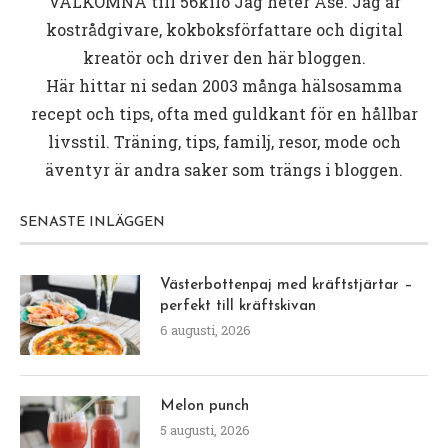
smör eller kokosfett! GOTT och blir perfekt
varenda gång!
Jag kör några varv med stavmixern också för att
försäkra mig att det inte finns några klumpar i.
OBS! Till detta receptet blir det bäst med en
liten/mellanstor stekpanna eller att man gör
mindre pannkakor, smeten håller ihop dåligt med
en stor.
Stek på svag till medelstark värme och låt varje
sida gräddas i ca 4 minuter.