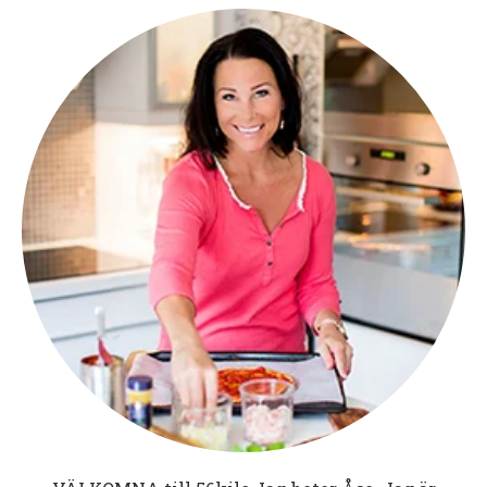
Jag serverade kardemummagrädde till!
Detta blir 8-9 mellanstora pannkakor
5 ägg
4 dl gammeldags mjölk *
4 dl vispgrädde
1/2 dl Aman Prana kokosmjöl
2 msk Lindroos psyllium (eller motsvarande ljust
pulveriserat psyllium)
1 krm salt
*Man kan byta ut mjölken mot grädde eller byta ut
de två dl mjölk mot hälften grädde/hälften vatten
Jag tycker det blir bäst med mjölk.
Vispa äggen och vispa sedan ner alla ingredienser,
låt svälla 10 minuter innan du gräddar i mycket