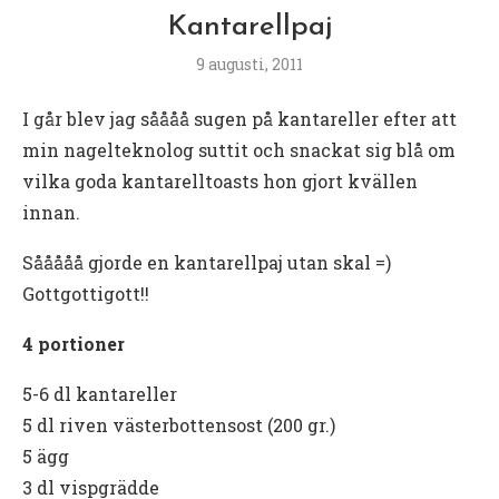
Kantarellpaj
9 augusti, 2011
I går blev jag såååå sugen på kantareller efter att
min nagelteknolog suttit och snackat sig blå om
vilka goda kantarelltoasts hon gjort kvällen
innan.
Sååååå gjorde en kantarellpaj utan skal =)
Gottgottigott!!
4 portioner
5-6 dl kantareller
5 dl riven västerbottensost (200 gr.)
5 ägg
3 dl vispgrädde