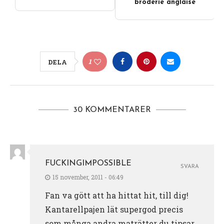
broderie anglaise
1
DELA
30 KOMMENTARER
FUCKINGIMPOSSIBLE
SVARA
15 november, 2011 - 06:49
Fan va gött att ha hittat hit, till dig!
Kantarellpajen lät supergod precis
som många andra maträtter du tipsar