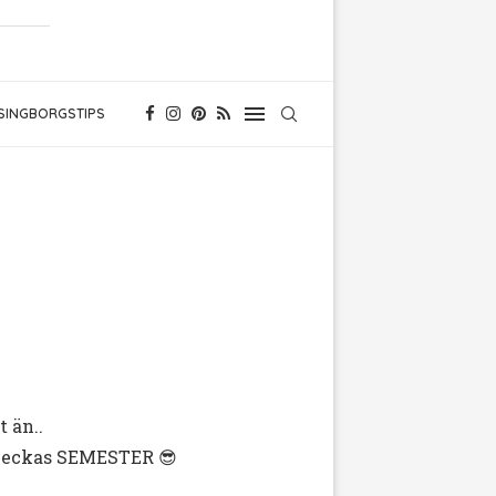
SINGBORGSTIPS
 än..
 veckas SEMESTER 😎