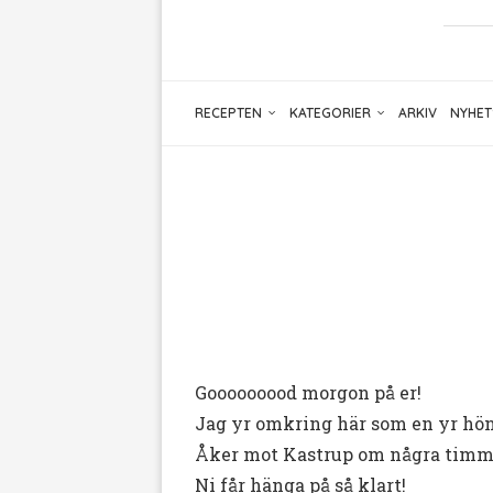
RECEPTEN
KATEGORIER
ARKIV
NYHET
Gooooooood morgon på er!
Jag yr omkring här som en yr höna
Åker mot Kastrup om några timmar
Ni får hänga på så klart!