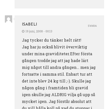
ISABELI
SVARA
19 juni, 2008 - 00:13
Jag tycker du tänker helt rätt!
Jag har ju också blivit överviktig
under mina graviditeter.Efter första
gången trodde jag att jag hade lärt
mig något till andra gången… men jag
fortsatte i samma stil. Enbart tur att
det inte blev 24 kg till ;-). Skulle jag
någon gång i framtiden bli gravid
igen skulle jag ALDRIG vilja gå upp så
mycket igen. Jag förstår absolut att
du vill hålla koll på vad du stoppar i