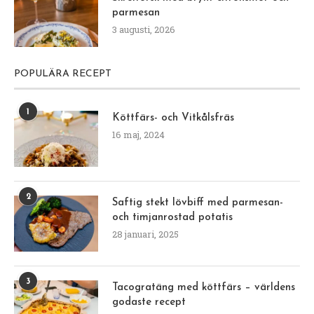
parmesan
3 augusti, 2026
POPULÄRA RECEPT
1
Köttfärs- och Vitkålsfräs
16 maj, 2024
2
Saftig stekt lövbiff med parmesan-
och timjanrostad potatis
28 januari, 2025
3
Tacogratäng med köttfärs – världens
godaste recept