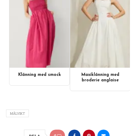
Klänning med smock
Maxiklänning med
broderie anglaise
MÅLVIKT
0
DELA