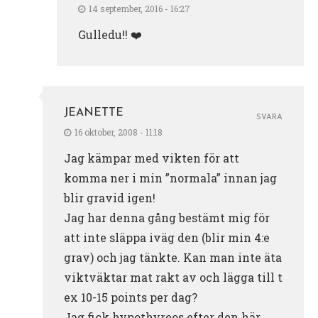
14 september, 2016 - 16:27
Gulledu!! ❤️
JEANETTE
SVARA
16 oktober, 2008 - 11:18
Jag kämpar med vikten för att
komma ner i min ”normala” innan jag
blir gravid igen!
Jag har denna gång bestämt mig för
att inte släppa iväg den (blir min 4:e
grav) och jag tänkte. Kan man inte äta
viktväktar mat rakt av och lägga till t
ex 10-15 points per dag?
Jag fick hypothyreos efter den här