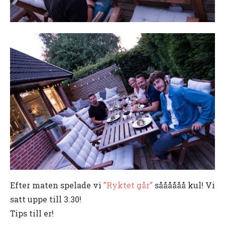
Efter maten spelade vi
”Ryktet går”
såååååå kul! Vi
satt uppe till 3.30!
Tips till er!