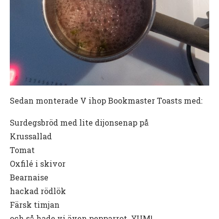
Sedan monterade V ihop Bookmaster Toasts med:
Surdegsbröd med lite dijonsenap på
Krussallad
Tomat
Oxfilé i skivor
Bearnaise
hackad rödlök
Färsk timjan
och så hade vi även pepparrot. YUM!