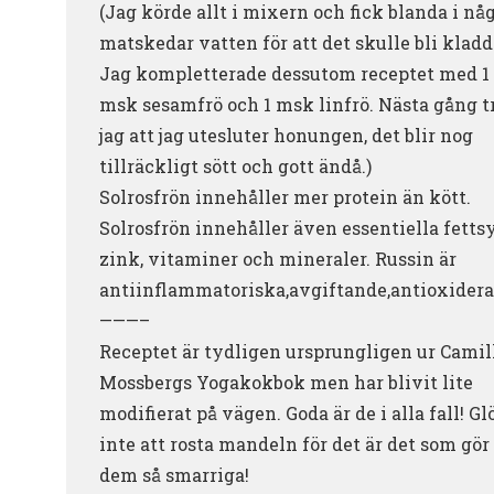
(Jag körde allt i mixern och fick blanda i nå
matskedar vatten för att det skulle bli kladd
Jag kompletterade dessutom receptet med 1
msk sesamfrö och 1 msk linfrö. Nästa gång t
jag att jag utesluter honungen, det blir nog
tillräckligt sött och gott ändå.)
Solrosfrön innehåller mer protein än kött.
Solrosfrön innehåller även essentiella fettsy
zink, vitaminer och mineraler. Russin är
antiinflammatoriska,avgiftande,antioxidera
———–
Receptet är tydligen ursprungligen ur Camil
Mossbergs Yogakokbok men har blivit lite
modifierat på vägen. Goda är de i alla fall! G
inte att rosta mandeln för det är det som gör
dem så smarriga!