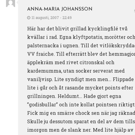
ANNA-MARIA JOHANSSON
11 augusti, 2007 - 22:49
Här har det blivit grillad kycklingfilé två
kvällar i rad. Egna klyftpotatis, morötter oc
palsternacka i ugnen. Till det vitlökskrydda
VV fraiche. Till efterrätt blev det hemmagjo
äpplekräm med rivet citronskal och
kardemumma, utan socker serverat med
vaniljvisp. Lite syndigt men men… Flippade
lite i går och åt rasande mycket points efter
grillningen. Heldumt… Hade gjort egna
”godisbullar” och inte kollat pointsen riktigt
Fick mig en smärre chock sen när jag räknad
Skulle ju dessutom sparat en del av dem tills
imorgon men de slank ner. Med lite hjälp av