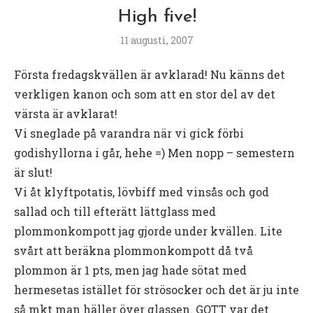
High five!
11 augusti, 2007
Första fredagskvällen är avklarad! Nu känns det
verkligen kanon och som att en stor del av det
värsta är avklarat!
Vi sneglade på varandra när vi gick förbi
godishyllorna i går, hehe =) Men nopp – semestern
är slut!
Vi åt klyftpotatis, lövbiff med vinsås och god
sallad och till efterätt lättglass med
plommonkompott jag gjorde under kvällen. Lite
svårt att beräkna plommonkompott då två
plommon är 1 pts, men jag hade sötat med
hermesetas istället för strösocker och det är ju inte
så mkt man häller över glassen. GOTT var det