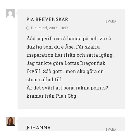
PIA BREVENSKÄR
SVARA
11 augusti, 2007 - 10:17
Ååå jag vill oxxå hänga på och va så
duktig som du e Åse. Får skaffa
insperation här ifrån och sätta igång.
Jag tänkte göra Lottas Dragonfisk
ikväll. Såå gott.. men ska göra en
stoor sallad till.
Är det svårt att börja räkna points?
kramar från Pia i Gbg
JOHANNA
SVARA