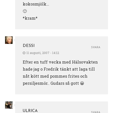
kokosmjölk…
🙂
*kram*
DESSI
SVARA
11 augusti, 2007 - 14:12
Efter en tuff vecka med Hälsovakten
hade jag o Fredrik tänkt att laga till
nåt kött med pommes frites och
persiljesmör.. Gudars så gott 😀
ULRICA
SVARA