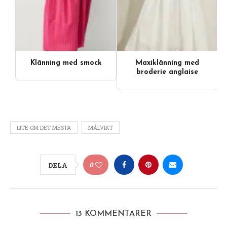
Klänning med smock
Maxiklänning med
Videoinnehåll
broderie anglaise
LITE OM DET MESTA
MÅLVIKT
0
DELA
13 KOMMENTARER