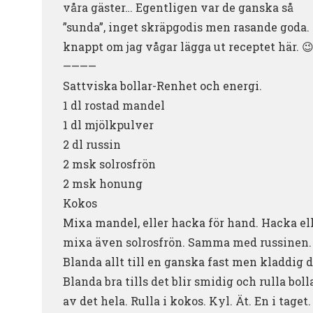
våra gäster… Egentligen var de ganska så
”sunda”, inget skräpgodis men rasande goda.
knappt om jag vågar lägga ut receptet här. 
————
Sattviska bollar-Renhet och energi.
1 dl rostad mandel
1 dl mjölkpulver
2 dl russin
2 msk solrosfrön
2 msk honung
Kokos
Mixa mandel, eller hacka för hand. Hacka el
mixa även solrosfrön. Samma med russinen.
Blanda allt till en ganska fast men kladdig d
Blanda bra tills det blir smidig och rulla boll
av det hela. Rulla i kokos. Kyl. Ät. En i taget.