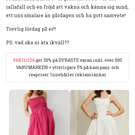
iallafall och en fröjd att vakna och känna sig sund,
ett uns smalare än gårdagen och ha gott samvete!
Trevlig lördag på er!!
PS: vad ska ni äta ikväll??
56KILO26
ger 35% på DYRASTE varan inkl. över 500
VARUMÄRKEN + ytterligare 5% på kampanj- och
reapriser. Innehåller reklamlänkar