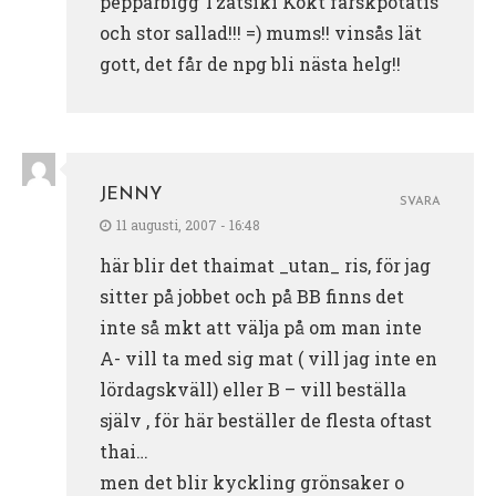
pepparbigg Tzatsiki Kokt färskpotatis
och stor sallad!!! =) mums!! vinsås lät
gott, det får de npg bli nästa helg!!
JENNY
SVARA
11 augusti, 2007 - 16:48
här blir det thaimat _utan_ ris, för jag
sitter på jobbet och på BB finns det
inte så mkt att välja på om man inte
A- vill ta med sig mat ( vill jag inte en
lördagskväll) eller B – vill beställa
själv , för här beställer de flesta oftast
thai…
men det blir kyckling grönsaker o