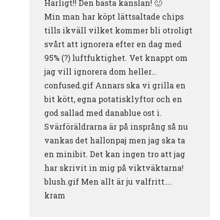
Härligt!! Den bästa känslan! 🙂
Min man har köpt lättsaltade chips
tills ikväll vilket kommer bli otroligt
svårt att ignorera efter en dag med
95% (?) luftfuktighet. Vet knappt om
jag vill ignorera dom heller…
confused.gif Annars ska vi grilla en
bit kött, egna potatisklyftor och en
god sallad med danablue ost i.
Svärföräldrarna är på insprång så nu
vankas det hallonpaj men jag ska ta
en minibit. Det kan ingen tro att jag
har skrivit in mig på viktväktarna!
blush.gif Men allt är ju valfritt….
kram