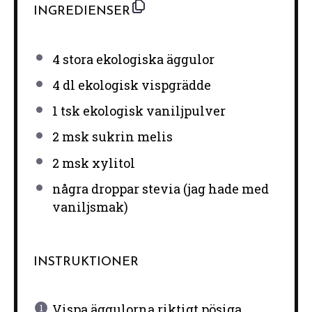
INGREDIENSER
4
stora ekologiska äggulor
4
dl ekologisk vispgrädde
1
tsk ekologisk vaniljpulver
2
msk sukrin melis
2
msk xylitol
några droppar stevia (jag hade med
vaniljsmak)
INSTRUKTIONER
Vispa äggulorna riktigt pösiga