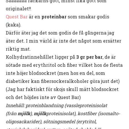
Sååååååå rackarns gott, minst lika gott som
originalet!!
Quest Bar
är en
proteinbar
som smakar godis
(kaka).
Därför äter jag det som godis de få gångerna jag
äter det. I min värld är inte det något som ersätter
riktig mat.
Kolhydratinnehållet ligger på
3 gr per bar
, de är
sötade med erythritol och fiber vilket hos de flesta
inte höjer blodsockret (men hos en del, som
diabetiker kan fibersockeralkoholer göra just det)
(Jag har faktiskt för skojs skull mätt blodsockret
och det höjdes inte av Quest Bar)
Innehåll: proteinblandning (vassleproteinisolat
(från
mjölk
),
mjölk
proteinisolat), kostfiber (isomalto-
oligosackarider), sötningsmedel (erytritol,