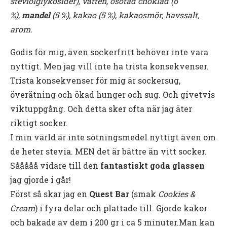
steviolglykosider), vatten, osötad choklad (6
%),
mandel
(5 %), kakao (5 %), kakaosmör, havssalt,
arom.
Godis för mig, även sockerfritt behöver inte vara
nyttigt. Men jag vill inte ha trista konsekvenser.
Trista konsekvenser för mig är sockersug,
överätning och ökad hunger och sug. Och givetvis
viktuppgång. Och detta sker ofta när jag äter
riktigt socker.
I min värld är inte sötningsmedel nyttigt även om
de heter stevia. MEN det är bättre än vitt socker.
Sååååå vidare till den
fantastiskt goda glassen
jag gjorde i går!
Först så skar jag en
Quest Bar
(smak
Cookies &
Cream
) i fyra delar och plattade till. Gjorde kakor
och bakade av dem i 200 gr i ca 5 minuter.Man kan