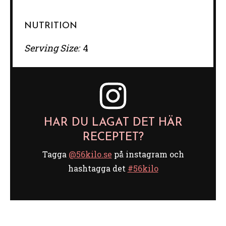
NUTRITION
Serving Size:
4
HAR DU LAGAT DET HÄR
RECEPTET?
Tagga
@56kilo.se
på instagram och
hashtagga det
#56kilo