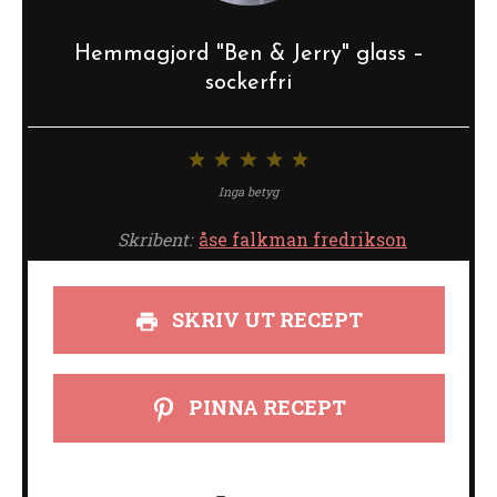
Hemmagjord "Ben & Jerry" glass –
sockerfri
1
2
3
4
5
stjärna
stjärnor
stjärnor
stjärnor
stjärnor
Inga betyg
Skribent:
åse falkman fredrikson
SKRIV UT RECEPT
PINNA RECEPT