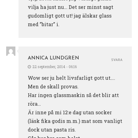
vilja ha just nu… Det ser minst sagt
gudomligt gott ut! jag älskar glass
med ”bitar” i.
ANNICA LUNDGREN
SVARA
22 september, 2014 - 06:16
Wow ser ju helt livsfarligt gott ut….
Men de skall provas.
Har ingen glassmaskin så det blir att
röra…
Är inne på mi 12:e dag utan socker
(läsk fika godis m.m.) mat som vanligt
dock utan pasta ris.