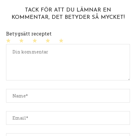
TACK FÖR ATT DU LÄMNAR EN
KOMMENTAR, DET BETYDER SÅ MYCKET!
Betygsätt receptet
1
2
3
4
5
stjärna
stjärnor
stjärnor
stjärnor
stjärnor