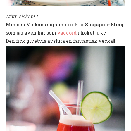
Mätt Vickan!
?
Min och Vickans signumdrink är
Singapore Sling
som jag även har som
väggord
i köket ju 🙂
Den fick givetvis avsluta en fantastisk vecka!!