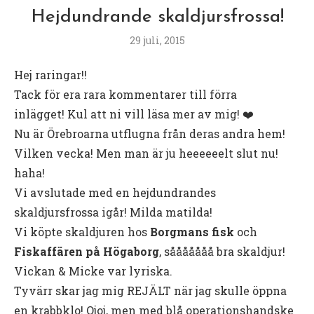
Hejdundrande skaldjursfrossa!
29 juli, 2015
Hej raringar!!
Tack för era rara kommentarer till förra
inlägget! Kul att ni vill läsa mer av mig! ❤️
Nu är Örebroarna utflugna från deras andra hem!
Vilken vecka! Men man är ju heeeeeelt slut nu!
haha!
Vi avslutade med en hejdundrandes
skaldjursfrossa igår! Milda matilda!
Vi köpte skaldjuren hos
Borgmans fisk
och
Fiskaffären på Högaborg
, sååååååå bra skaldjur!
Vickan & Micke var lyriska.
Tyvärr skar jag mig REJÄLT när jag skulle öppna
en krabbklo! Ojoj, men med blå operationshandske