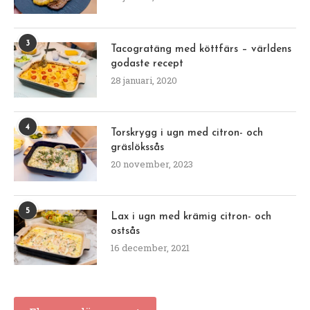
3
Tacogratäng med köttfärs – världens
godaste recept
28 januari, 2020
4
Torskrygg i ugn med citron- och
gräslökssås
20 november, 2023
5
Lax i ugn med krämig citron- och
ostsås
16 december, 2021