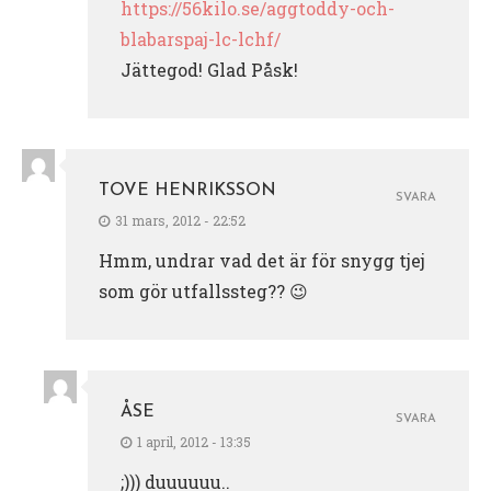
https://56kilo.se/aggtoddy-och-
blabarspaj-lc-lchf/
Jättegod! Glad Påsk!
TOVE HENRIKSSON
SVARA
31 mars, 2012 - 22:52
Hmm, undrar vad det är för snygg tjej
som gör utfallssteg?? 😉
ÅSE
SVARA
1 april, 2012 - 13:35
;))) duuuuuu..