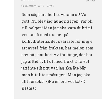
SVARA
22 mars, 2010 - 22:40
Dom såg bara helt suveräna ut! Va
gott! Nu blev jag hungrig igen! Får bli
till helgen! Men jag ska vara duktig i
veckan å med dra ner på
kolhydraterna, det svåraste för mig e
att avstå från frukten, har melon som
bov här, har kört vv för länge, där har
jag alltid fyllt ut med frukt, å lc vet
jag inte riktigt vad jag ska äte bär
man blir lite småsugen! Men jag ska
allt försöka! :-)Ha en bra vecka! 🙂
Kramar