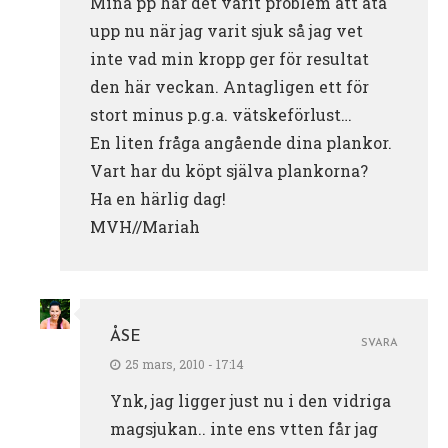
Mina pp har det varit problem att äta
upp nu när jag varit sjuk så jag vet
inte vad min kropp ger för resultat
den här veckan. Antagligen ett för
stort minus p.g.a. vätskeförlust…
En liten fråga angående dina plankor.
Vart har du köpt själva plankorna?
Ha en härlig dag!
MVH//Mariah
ÅSE
SVARA
25 mars, 2010 - 17:14
Ynk, jag ligger just nu i den vidriga
magsjukan.. inte ens vtten får jag