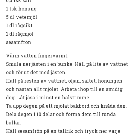
0,5 tsk salt
1 tsk honung
5 dl vetemjöl
1 dl rågsikt
1 dl rågmjöl
sesamfrön
Värm vatten fingervarmt.
Smula ner jästen i en bunke. Häll på lite av vattnet
och rör ut det med jästen.
Häll på resten av vattnet, oljan, saltet, honungen
och nästan allt mjölet. Arbeta ihop till en smidig
deg. Låt jäsa i minst en halvtimme.
Ta upp degen på ett mjölat bakbord och knåda den.
Dela degen i 10 delar och forma dem till runda
bullar.
Häll sesamfrön på en tallrik och tryck ner varje