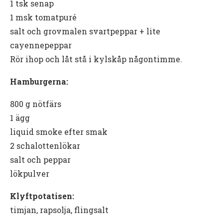
1 tsk senap
1 msk tomatpuré
salt och grovmalen svartpeppar + lite
cayennepeppar
Rör ihop och låt stå i kylskåp någontimme.
Hamburgerna:
800 g
nötfärs
1 ägg
liquid smoke efter smak
2 schalottenlökar
salt och peppar
lökpulver
Klyftpotatisen:
timjan, rapsolja, flingsalt