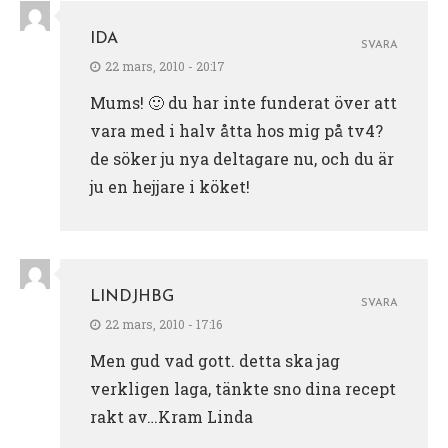
IDA
SVARA
22 mars, 2010 - 20:17
Mums! 🙂 du har inte funderat över att
vara med i halv åtta hos mig på tv4?
de söker ju nya deltagare nu, och du är
ju en hejjare i köket!
LINDJHBG
SVARA
22 mars, 2010 - 17:16
Men gud vad gott. detta ska jag
verkligen laga, tänkte sno dina recept
rakt av…Kram Linda