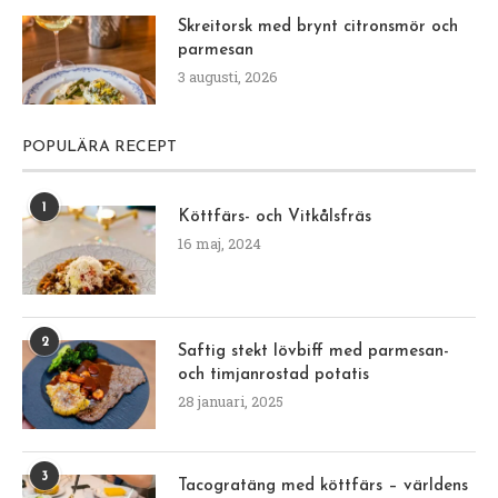
Skreitorsk med brynt citronsmör och
parmesan
3 augusti, 2026
POPULÄRA RECEPT
1
Köttfärs- och Vitkålsfräs
16 maj, 2024
2
Saftig stekt lövbiff med parmesan-
och timjanrostad potatis
28 januari, 2025
3
Tacogratäng med köttfärs – världens