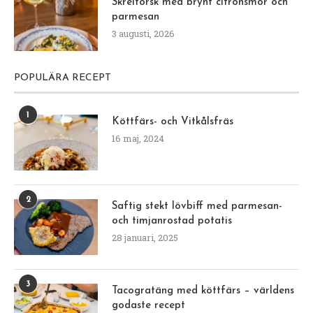
Skreitorsk med brynt citronsmör och
parmesan
3 augusti, 2026
POPULÄRA RECEPT
1
Köttfärs- och Vitkålsfräs
16 maj, 2024
2
Saftig stekt lövbiff med parmesan-
och timjanrostad potatis
28 januari, 2025
3
Tacogratäng med köttfärs – världens
godaste recept