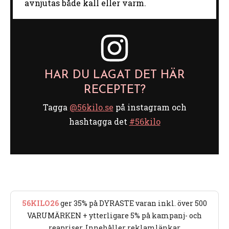
avnjutas både kall eller varm.
HAR DU LAGAT DET HÄR
RECEPTET?
Tagga
@56kilo.se
på instagram och
hashtagga det
#56kilo
56KILO26
ger 35% på DYRASTE varan inkl. över 500
VARUMÄRKEN + ytterligare 5% på kampanj- och
reapriser. Innehåller reklamlänkar