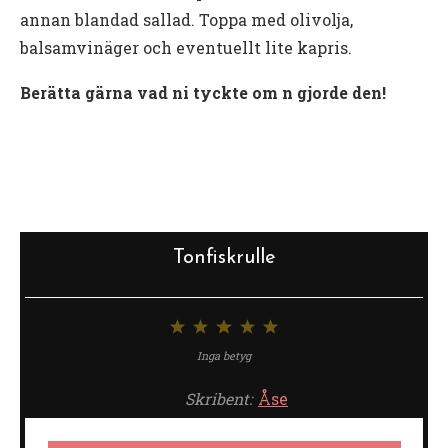
annan blandad sallad. Toppa med olivolja,
balsamvinäger och eventuellt lite kapris.
Berätta gärna vad ni tyckte om n gjorde den!
Tonfiskrulle
1
2
3
4
5
stjärna
stjärnor
stjärnor
stjärnor
stjärnor
Inga betyg
Skribent:
Åse