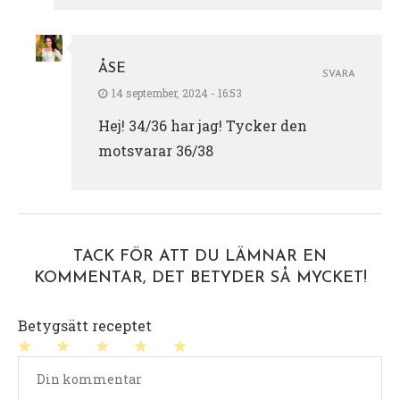
ÅSE
SVARA
14 september, 2024 - 16:53
Hej! 34/36 har jag! Tycker den
motsvarar 36/38
TACK FÖR ATT DU LÄMNAR EN
KOMMENTAR, DET BETYDER SÅ MYCKET!
Betygsätt receptet
1
2
3
4
5
stjärna
stjärnor
stjärnor
stjärnor
stjärnor