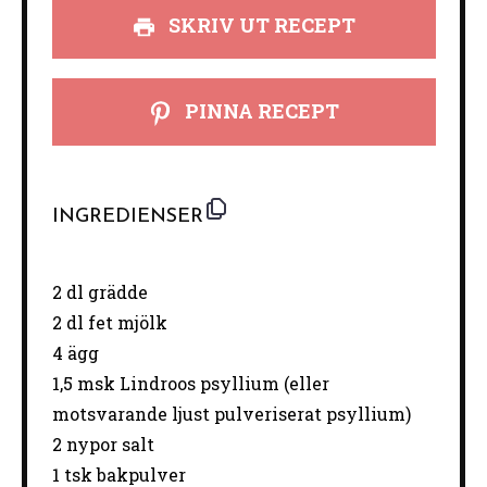
SKRIV UT RECEPT
PINNA RECEPT
INGREDIENSER
2 dl grädde
2
dl fet mjölk
4
ägg
1
,5 msk Lindroos psyllium (eller
motsvarande ljust pulveriserat psyllium)
2
nypor salt
1
tsk bakpulver