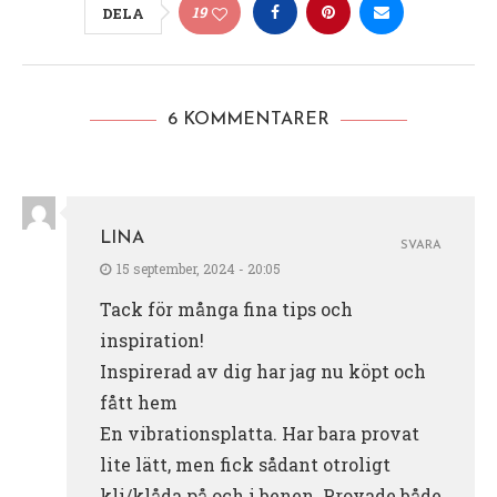
19
DELA
6 KOMMENTARER
LINA
SVARA
15 september, 2024 - 20:05
Tack för många fina tips och
inspiration!
Inspirerad av dig har jag nu köpt och
fått hem
En vibrationsplatta. Har bara provat
lite lätt, men fick sådant otroligt
kli/klåda på och i benen. Provade både