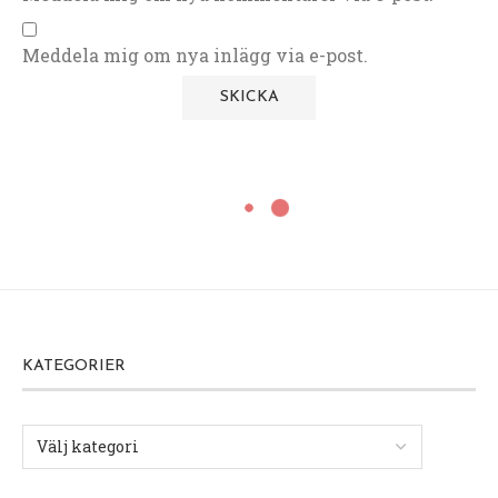
Meddela mig om nya inlägg via e-post.
Drinkar & Cocktails
VANILLA APPLETINI
12 september, 2024
Hej på er och i morgon är det FREDAG!
En Appletini med vaniljvodka och äppelmust är
en lite annorlunda twist på den klassiska drinken
(Appletini)
Ni liksom jag har kanske ett dignande äppelträd