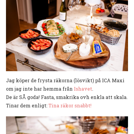
Jag köper de frysta räkorna (lösvikt) på ICA Maxi
om jag inte har hemma från
Ishavet
.
De är SÅ goda! Fasta, smakrika ovh enkla att skala.
Tinar dem enligt:
Tina räkor snabbt!