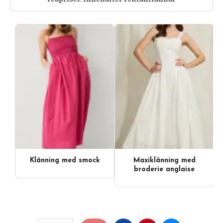
Klänning med smock
Maxiklänning med
broderie anglaise