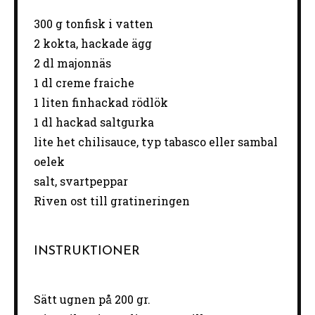
300 g
tonfisk i vatten
2
kokta, hackade ägg
2
dl majonnäs
1
dl creme fraiche
1
liten
finhackad rödlök
1
dl hackad saltgurka
lite het chilisauce, typ tabasco eller sambal
oelek
salt, svartpeppar
Riven ost till gratineringen
INSTRUKTIONER
Sätt ugnen på 200 gr.