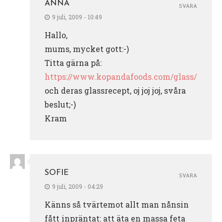
ANNA
SVARA
9 juli, 2009 - 10:49
Hallo,
mums, mycket gott:-)
Titta gärna på:
https://www.kopandafoods.com/glass/
och deras glassrecept, oj joj joj, svåra
beslut;-)
Kram
SOFIE
SVARA
9 juli, 2009 - 04:29
Känns så tvärtemot allt man nånsin
fått inpräntat: att äta en massa feta