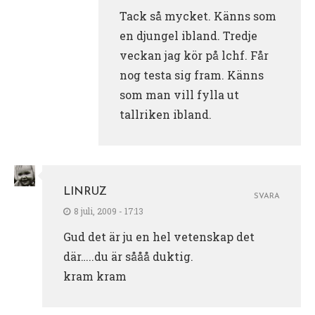
Tack så mycket. Känns som
en djungel ibland. Tredje
veckan jag kör på lchf. Får
nog testa sig fram. Känns
som man vill fylla ut
tallriken ibland.
LINRUZ
SVARA
8 juli, 2009 - 17:13
Gud det är ju en hel vetenskap det
där…..du är sååå duktig.
kram kram