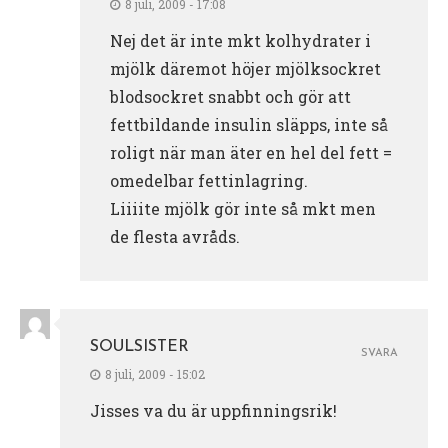
8 juli, 2009 - 17:08
Nej det är inte mkt kolhydrater i
mjölk däremot höjer mjölksockret
blodsockret snabbt och gör att
fettbildande insulin släpps, inte så
roligt när man äter en hel del fett =
omedelbar fettinlagring.
Liiiite mjölk gör inte så mkt men
de flesta avråds.
SOULSISTER
SVARA
8 juli, 2009 - 15:02
Jisses va du är uppfinningsrik!