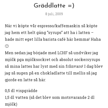
Gräddlatte =)
8 juli, 2009
När vi köpte vår espresso/kaffemaskin så köpte
jag hem ett helt gäng ”syrups” att ha i latten –
hade mitt eget lilla barista café här hemma! Haha
🙂
Men sedan jag började med LCHF så undviker jag
mjölk pga mjölksockret och absolut sockersyrups
så mina lattes har lyst med sin frånvaro! I dag blev
jag så sugen på en chokladlatte till mellis så jag
gjorde en latte så här:
0,5 dl vispgrädde
1,5 dl vatten (så det blev som motsvarande 2 dl
mjölk)