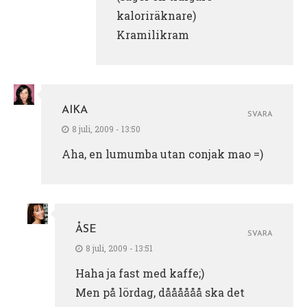
kaloriräknare)
Kramilikram
AIKA
SVARA
8 juli, 2009 - 13:50
Aha, en lumumba utan conjak mao =)
ÅSE
SVARA
8 juli, 2009 - 13:51
Haha ja fast med kaffe;)
Men på lördag, dåååååå ska det