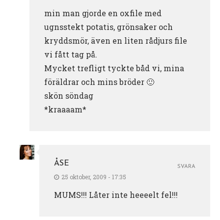
min man gjorde en oxfile med
ugnsstekt potatis, grönsaker och
kryddsmör, även en liten rådjurs file
vi fått tag på.
Mycket trefligt tyckte båd vi, mina
föräldrar och mins bröder 🙂
skön söndag
*kraaaam*
ÅSE
SVARA
25 oktober, 2009 - 17:35
MUMS!!! Låter inte heeeelt fel!!!