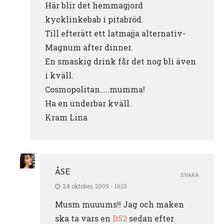
Här blir det hemmagjord
kycklinkebab i pitabröd.
Till efterätt ett latmajja alternativ-
Magnum after dinner.
En smaskig drink får det nog bli även
i kväll.
Cosmopolitan…..mumma!
Ha en underbar kväll.
Kram Lina
ÅSE
SVARA
24 oktober, 2009 - 16:10
Musm muuums!! Jag och maken
ska ta vars en
B52
sedan efter