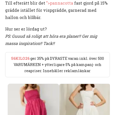
Till efterätt blir det
”>pannacotta
fast gjord på 15%
grädde istället för vispgrädde, garnerad med
hallon och blåbär.
Hur ser er lördag ut?
PS: Guuud så roligt att höra era planer!! Ger mig
massa inspiration!! Tack!!
56KILO26
ger 35% på DYRASTE varan inkl. över 500
VARUMÄRKEN + ytterligare 5% på kampanj- och
reapriser. Innehåller reklamlänkar