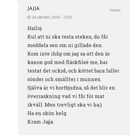
JAJJA
SVARA
24 oktober, 2009 - 13:55
Halloj.
Kul att ni ska testa steken, du får
meddela sen om ni gillade den.
Kom inte ihåg om jag sa att den är
kanon god med fläskfileé me, har
testat det också, och köttet bara faller
sönder och smällter i munnen.
Själva är vi bortbjudna, så det blir en
överraskning vad vi får för mat
ikväll. Men trevligt ska vi ha;)
Ha en skön helg.
Kram Jajja.