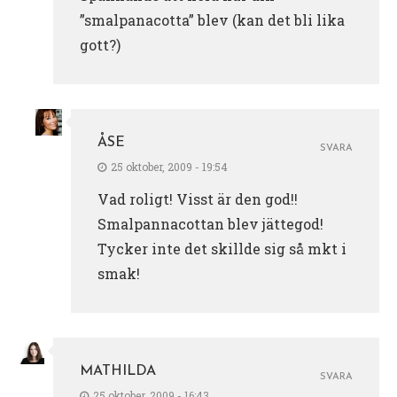
”smalpanacotta” blev (kan det bli lika
gott?)
ÅSE
SVARA
25 oktober, 2009 - 19:54
Vad roligt! Visst är den god!!
Smalpannacottan blev jättegod!
Tycker inte det skillde sig så mkt i
smak!
MATHILDA
SVARA
25 oktober, 2009 - 16:43