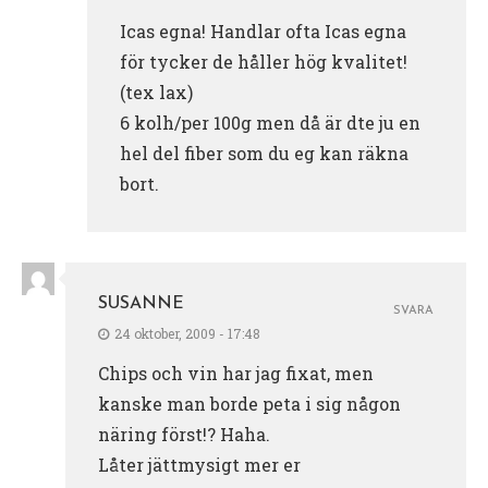
Icas egna! Handlar ofta Icas egna
för tycker de håller hög kvalitet!
(tex lax)
6 kolh/per 100g men då är dte ju en
hel del fiber som du eg kan räkna
bort.
SUSANNE
SVARA
24 oktober, 2009 - 17:48
Chips och vin har jag fixat, men
kanske man borde peta i sig någon
näring först!? Haha.
Låter jättmysigt mer er