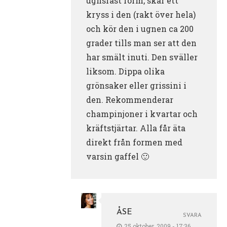
ugnsfast form, skär ett
kryss i den (rakt över hela)
och kör den i ugnen ca 200
grader tills man ser att den
har smält inuti. Den sväller
liksom. Dippa olika
grönsaker eller grissini i
den. Rekommenderar
champinjoner i kvartar och
kräftstjärtar. Alla får äta
direkt från formen med
varsin gaffel 🙂
ÅSE
SVARA
25 oktober, 2009 - 17:36