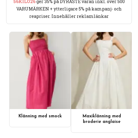
56KILO26
ger 35% på DYRASTE varan inkl. över 500
VARUMÄRKEN + ytterligare 5% på kampanj- och
reapriser. Innehåller reklamlänkar
Klänning med smock
Maxiklänning med
broderie anglaise