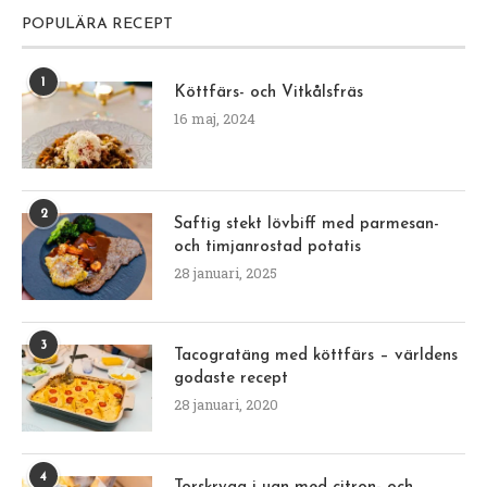
POPULÄRA RECEPT
1
Köttfärs- och Vitkålsfräs
16 maj, 2024
2
Saftig stekt lövbiff med parmesan-
och timjanrostad potatis
28 januari, 2025
3
Tacogratäng med köttfärs – världens
godaste recept
28 januari, 2020
4