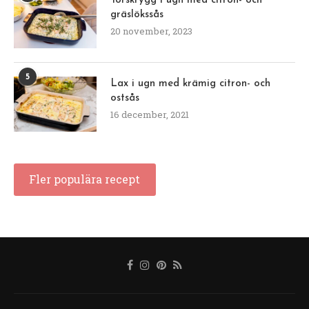
Torskrygg i ugn med citron- och
gräslökssås
20 november, 2023
5
Lax i ugn med krämig citron- och
ostsås
16 december, 2021
Fler populära recept