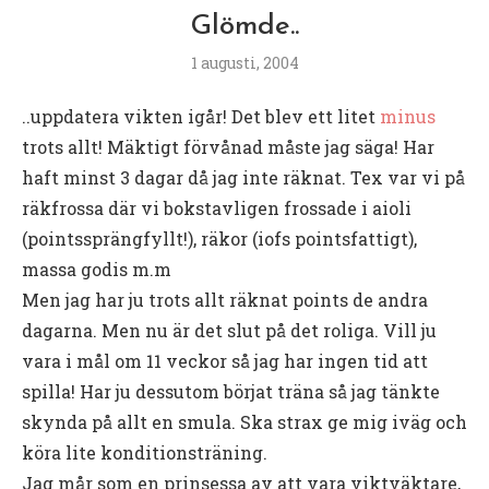
Glömde..
1 augusti, 2004
..uppdatera vikten igår! Det blev ett litet
minus
trots allt! Mäktigt förvånad måste jag säga! Har
haft minst 3 dagar då jag inte räknat. Tex var vi på
räkfrossa där vi bokstavligen frossade i aioli
(pointssprängfyllt!), räkor (iofs pointsfattigt),
massa godis m.m
Men jag har ju trots allt räknat points de andra
dagarna. Men nu är det slut på det roliga. Vill ju
vara i mål om 11 veckor så jag har ingen tid att
spilla! Har ju dessutom börjat träna så jag tänkte
skynda på allt en smula. Ska strax ge mig iväg och
köra lite konditionsträning.
Jag mår som en prinsessa av att vara viktväktare,