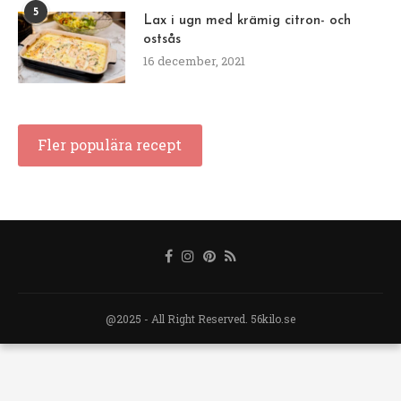
5
Lax i ugn med krämig citron- och
ostsås
16 december, 2021
Fler populära recept
@2025 - All Right Reserved. 56kilo.se