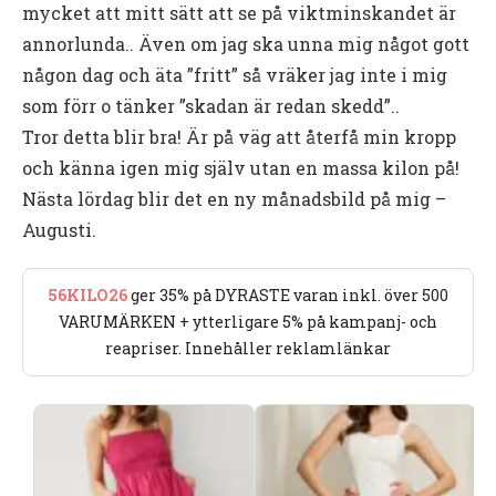
mycket att mitt sätt att se på viktminskandet är
annorlunda.. Även om jag ska unna mig något gott
någon dag och äta ”fritt” så vräker jag inte i mig
som förr o tänker ”skadan är redan skedd”..
Tror detta blir bra! Är på väg att återfå min kropp
och känna igen mig själv utan en massa kilon på!
Nästa lördag blir det en ny månadsbild på mig –
Augusti.
56KILO26
ger 35% på DYRASTE varan inkl. över 500
VARUMÄRKEN + ytterligare 5% på kampanj- och
reapriser. Innehåller reklamlänkar