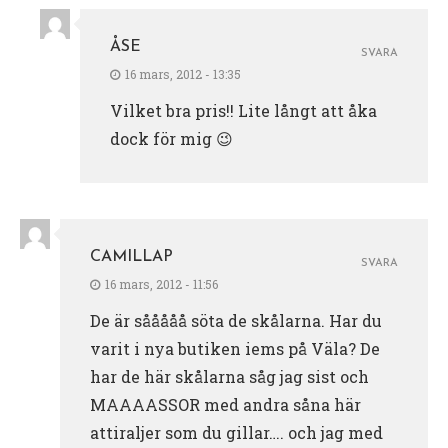
ÅSE
SVARA
16 mars, 2012 - 13:35
Vilket bra pris!! Lite långt att åka
dock för mig 😉
CAMILLAP
SVARA
16 mars, 2012 - 11:56
De är sååååå söta de skålarna. Har du
varit i nya butiken iems på Väla? De
har de här skålarna såg jag sist och
MAAAASSOR med andra såna här
attiraljer som du gillar…. och jag med