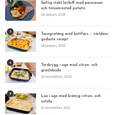
2
Saftig stekt lövbiff med parmesan-
och timjanrostad potatis
28 januari, 2025
3
Tacogratäng med köttfärs – världens
godaste recept
28 januari, 2020
4
Torskrygg i ugn med citron- och
gräslökssås
20 november, 2023
5
Lax i ugn med krämig citron- och
ostsås
16 december, 2021