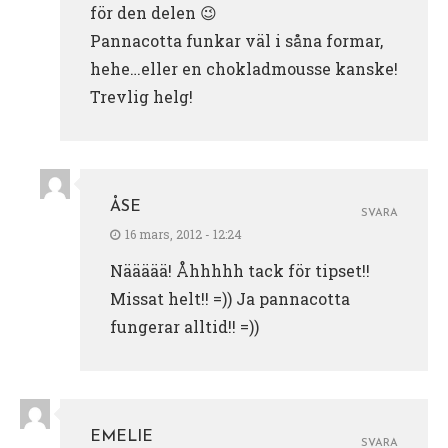
för den delen 😉
Pannacotta funkar väl i såna formar,
hehe…eller en chokladmousse kanske!
Trevlig helg!
ÅSE
SVARA
16 mars, 2012 - 12:24
Näääää! Åhhhhh tack för tipset!!
Missat helt!! =)) Ja pannacotta
fungerar alltid!! =))
EMELIE
SVARA