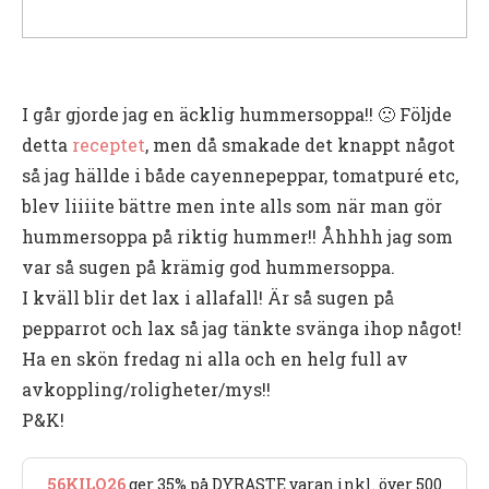
I går gjorde jag en äcklig hummersoppa!! 🙁 Följde
detta
receptet
, men då smakade det knappt något
så jag hällde i både cayennepeppar, tomatpuré etc,
blev liiiite bättre men inte alls som när man gör
hummersoppa på riktig hummer!! Åhhhh jag som
var så sugen på krämig god hummersoppa.
I kväll blir det lax i allafall! Är så sugen på
pepparrot och lax så jag tänkte svänga ihop något!
Ha en skön fredag ni alla och en helg full av
avkoppling/roligheter/mys!!
P&K!
56KILO26
ger 35% på DYRASTE varan inkl. över 500