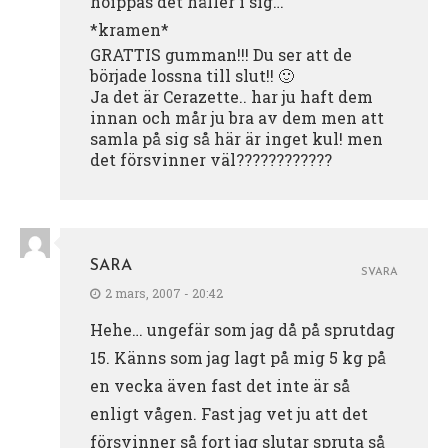
hoippas det håller i sig…
*kramen*
GRATTIS gumman!!! Du ser att de
började lossna till slut!! 🙂
Ja det är Cerazette.. har ju haft dem
innan och mår ju bra av dem men att
samla på sig så här är inget kul! men
det försvinner väl????????????
SARA
SVARA
2 mars, 2007 - 20:42
Hehe… ungefär som jag då på sprutdag
15. Känns som jag lagt på mig 5 kg på
en vecka även fast det inte är så
enligt vågen. Fast jag vet ju att det
försvinner så fort jag slutar spruta så