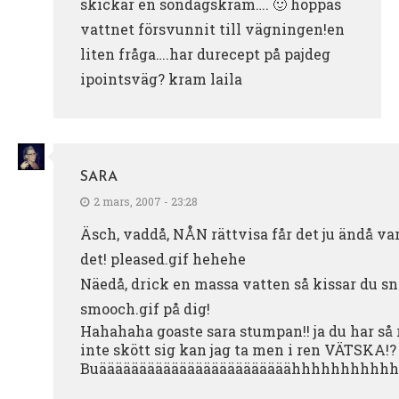
skickar en söndagskram…. 🙂 hoppas
vattnet försvunnit till vägningen!en
liten fråga….har durecept på pajdeg
ipointsväg? kram laila
SARA
2 mars, 2007 - 23:28
Äsch, vaddå, NÅN rättvisa får det ju ändå var
det! pleased.gif hehehe
Näedå, drick en massa vatten så kissar du sna
smooch.gif på dig!
Hahahaha goaste sara stumpan!! ja du har så r
inte skött sig kan jag ta men i ren VÄTSKA!?
Buäääääääääääääääääääääääähhhhhhhhhhhhhh