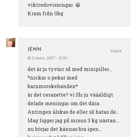
viktredovisningar. 😀
Kram från Gbg
JENN
SVARA
2 mars, 2007 - 21:50
det är ju tyvärr så med minipiller…
*nickar o pekar med
barnmorskehanden*
är det cerazette? vi får ju väääldigt
delade meningar om det dära.
Antingen älskas de eller så hatas de…
Idag ligger jag på minus 3 kg nästan…
nu börjar det kännas bra igen…