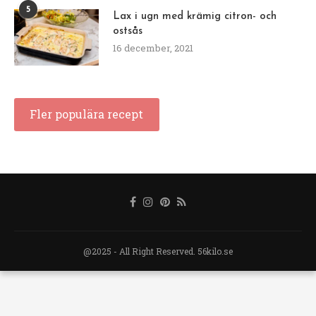
5
Lax i ugn med krämig citron- och
ostsås
16 december, 2021
Fler populära recept
@2025 - All Right Reserved. 56kilo.se